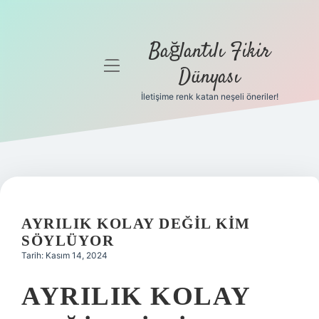
Bağlantılı Fikir
menüyü
Dünyası
aç
İletişime renk katan neşeli öneriler!
Anasayfa
Gizlilik
Politikası
Yasal Uyarı
AYRILIK KOLAY DEĞIL KIM
Hakkımızda
SÖYLÜYOR
Tarih: Kasım 14, 2024
AYRILIK KOLAY