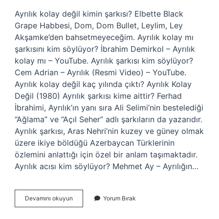
Ayrılık kolay değil kimin şarkısı? Elbette Black
Grape Habbesi, Dom, Dom Bullet, Leylim, Ley
Akşamke’den bahsetmeyeceğim. Ayrılık kolay mı
şarkısını kim söylüyor? İbrahim Demirkol – Ayrılık
kolay mı – YouTube. Ayrılık şarkısı kim söylüyor?
Cem Adrian – Ayrılık (Resmi Video) – YouTube.
Ayrılık kolay değil kaç yılında çıktı? Ayrılık Kolay
Değil (1980) Ayrılık şarkısı kime aittir? Ferhad
İbrahimi, Ayrılık’ın yanı sıra Ali Selimi’nin bestelediği
“Ağlama” ve “Açıl Seher” adlı şarkıların da yazarıdır.
Ayrılık şarkısı, Aras Nehri’nin kuzey ve güney olmak
üzere ikiye böldüğü Azerbaycan Türklerinin
özlemini anlattığı için özel bir anlam taşımaktadır.
Ayrılık acısı kim söylüyor? Mehmet Ay – Ayrılığın…
Ayrılık
Devamını okuyun
Yorum Bırak
Kolay
Değil