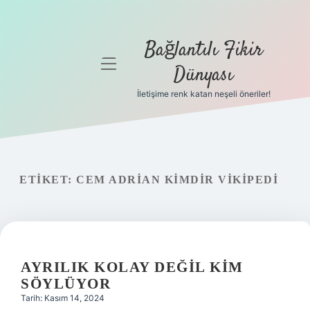
Bağlantılı Fikir
menüyü
Dünyası
aç
İletişime renk katan neşeli öneriler!
Anasayfa
Gizlilik
Politikası
ETIKET:
CEM ADRIAN KIMDIR VIKIPEDI
Yasal Uyarı
Hakkımızda
AYRILIK KOLAY DEĞIL KIM
SÖYLÜYOR
Tarih: Kasım 14, 2024