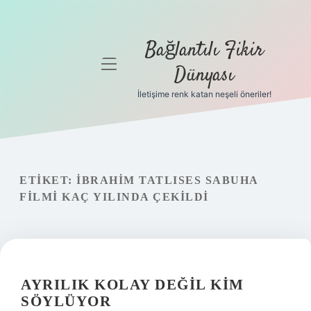
Bağlantılı Fikir
menüyü
Dünyası
aç
İletişime renk katan neşeli öneriler!
Anasayfa
Gizlilik
Politikası
ETIKET:
İBRAHIM TATLISES SABUHA
Yasal Uyarı
FILMI KAÇ YILINDA ÇEKILDI
Hakkımızda
AYRILIK KOLAY DEĞIL KIM
SÖYLÜYOR