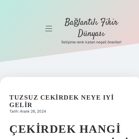
Bağlantılı Fikir
menüyü
Dünyası
aç
İletişime renk katan neşeli öneriler!
Anasayfa
Gizlilik
Politikası
Yasal Uyarı
TUZSUZ CEKIRDEK NEYE IYI
Hakkımızda
GELIR
Tarih: Aralık 26, 2024
ÇEKIRDEK HANGI