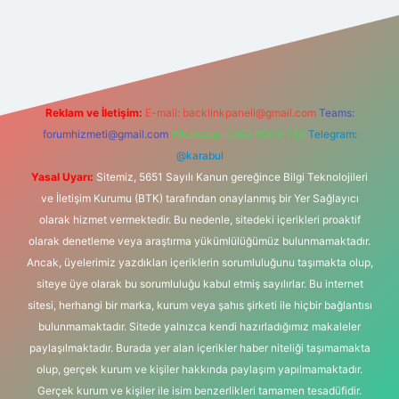
t yeni giriş adresi
Reklam ve İletişim:
E-mail:
backlinkpaneli@gmail.com
Teams:
forumhizmeti@gmail.com
Whatsapp: 0262 606 0 726
Telegram:
@karabul
Yasal Uyarı:
Sitemiz, 5651 Sayılı Kanun gereğince Bilgi Teknolojileri
ve İletişim Kurumu (BTK) tarafından onaylanmış bir Yer Sağlayıcı
olarak hizmet vermektedir. Bu nedenle, sitedeki içerikleri proaktif
olarak denetleme veya araştırma yükümlülüğümüz bulunmamaktadır.
Ancak, üyelerimiz yazdıkları içeriklerin sorumluluğunu taşımakta olup,
siteye üye olarak bu sorumluluğu kabul etmiş sayılırlar. Bu internet
sitesi, herhangi bir marka, kurum veya şahıs şirketi ile hiçbir bağlantısı
bulunmamaktadır. Sitede yalnızca kendi hazırladığımız makaleler
paylaşılmaktadır. Burada yer alan içerikler haber niteliği taşımamakta
olup, gerçek kurum ve kişiler hakkında paylaşım yapılmamaktadır.
Gerçek kurum ve kişiler ile isim benzerlikleri tamamen tesadüfidir.