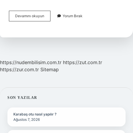
Tuzsuz
Devamını okuyun
Yorum Bırak
Cekirdek
Neye
Iyi
Gelir
https://nudembilisim.com.tr
https://zut.com.tr
https://zur.com.tr
Sitemap
SIDEBAR
SON YAZILAR
Karabaş otu nasıl yapılır ?
Ağustos 7, 2026