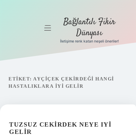
Bağlantılı Fikir
menüyü
Dünyası
aç
İletişime renk katan neşeli öneriler!
Anasayfa
Gizlilik
Politikası
ETIKET:
AYÇIÇEK ÇEKIRDEĞI HANGI
Yasal Uyarı
HASTALIKLARA IYI GELIR
Hakkımızda
TUZSUZ CEKIRDEK NEYE IYI
GELIR