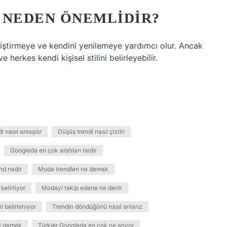
 NEDEN ÖNEMLIDIR?
eliştirmeye ve kendini yenilemeye yardımcı olur. Ancak
herkes kendi kişisel stilini belirleyebilir.
 nasıl anlaşılır
Düşüş trendi nasıl çizilir
Googleda en çok aratılan nedir
nd nedir
Moda trendleri ne demek
belirliyor
Modayi takip edene ne denir
l belirleniyor
Trendin döndüğünü nasıl anlarız
ne demek
Türkler Googleda en çok ne arıyor