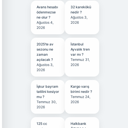
Avans hesabı
32 karekökü
ödenmezse
nedir ?
ne olur ?
Ağustos 3,
Ağustos 4,
2026
2026
2025’te av
İstanbul
sezonu ne
Ayvalık tren
zaman
var mı ?
açılacak ?
Temmuz 31,
Ağustos 3,
2026
2026
İşkur bayram
Kargo varış
tatilini kesiyor
birimi nedir ?
mu ?
Temmuz 24,
Temmuz 30,
2026
2026
125 cc
Halkbank