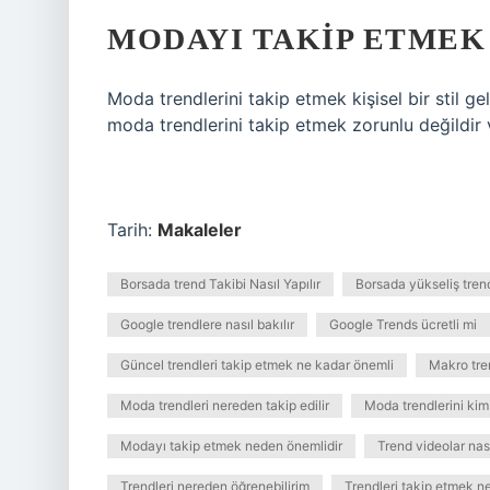
MODAYI TAKIP ETMEK
Moda trendlerini takip etmek kişisel bir stil g
moda trendlerini takip etmek zorunlu değildir ve 
Tarih:
Makaleler
Borsada trend Takibi Nasıl Yapılır
Borsada yükseliş trendi
Google trendlere nasıl bakılır
Google Trends ücretli mi
Güncel trendleri takip etmek ne kadar önemli
Makro tre
Moda trendleri nereden takip edilir
Moda trendlerini kim 
Modayı takip etmek neden önemlidir
Trend videolar nası
Trendleri nereden öğrenebilirim
Trendleri takip etmek 