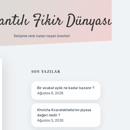
antılı Fikir Dünyası
İletişime renk katan neşeli öneriler!
ilbet yeni giriş adresi
SIDEBAR
SON YAZILAR
Bir avukat aylık ne kadar kazanır ?
Ağustos 6, 2026
Khvicha Kvaratskhelia’nın piyasa
değeri nedir ?
Ağustos 5, 2026