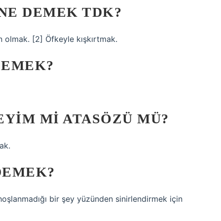
NE DEMEK TDK?
n olmak. [2] Öfkeyle kışkırtmak.
DEMEK?
EYIM MI ATASÖZÜ MÜ?
ak.
DEMEK?
hoşlanmadığı bir şey yüzünden sinirlendirmek için