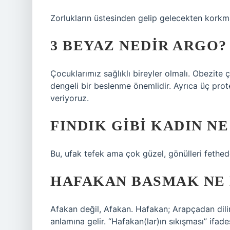
Zorlukların üstesinden gelip gelecekten korkm
3 BEYAZ NEDIR ARGO?
Çocuklarımız sağlıklı bireyler olmalı. Obezite 
dengeli bir beslenme önemlidir. Ayrıca üç prot
veriyoruz.
FINDIK GIBI KADIN N
Bu, ufak tefek ama çok güzel, gönülleri fethede
HAFAKAN BASMAK NE
Afakan değil, Afakan. Hafakan; Arapçadan dilimi
anlamına gelir. “Hafakan(lar)ın sıkışması” ifad