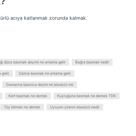
?
türlü acıya katlanmak zorunda kalmak.
ğı düze basmak deyimi ne anlama gelir
Bağra basmak nedir
gelir
Dalına basmak ne anlama gelir
Damarına basınca deyim mi atasözü mü
Kart basmak ne demek
Kuyruğuna basmak ne demek TDK
Tüy bitmek ne demek
Uyuyan yılanın atasözü nedir