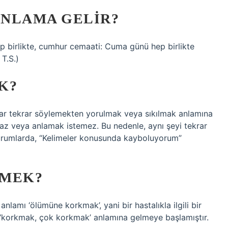
ANLAMA GELIR?
ep birlikte, cumhur cemaati: Cuma günü hep birlikte
T.S.)
K?
rar tekrar söylemekten yorulmak veya sıkılmak anlamına
amaz veya anlamak istemez. Bu nedenle, aynı şeyi tekrar
durumlarda, “Kelimeler konusunda kayboluyorum”
EMEK?
anlamı ‘ölümüne korkmak’, yani bir hastalıkla ilgili bir
‘korkmak, çok korkmak’ anlamına gelmeye başlamıştır.