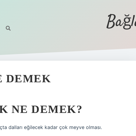
Bağl
E DEMEK
K NE DEMEK?
açta dalları eğilecek kadar çok meyve olması.