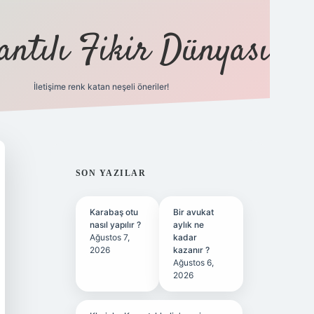
antılı Fikir Dünyası
İletişime renk katan neşeli öneriler!
ilbet yeni giriş adresi
SIDEBAR
SON YAZILAR
Karabaş otu
Bir avukat
nasıl yapılır ?
aylık ne
Ağustos 7,
kadar
2026
kazanır ?
Ağustos 6,
2026