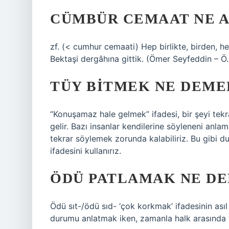
CÜMBÜR CEMAAT NE 
zf. (< cumhur cemaati) Hep birlikte, birden, h
Bektaşi dergâhına gittik. (Ömer Seyfeddin – Ö. 
TÜY BITMEK NE DEME
“Konuşamaz hale gelmek” ifadesi, bir şeyi tek
gelir. Bazı insanlar kendilerine söyleneni anl
tekrar söylemek zorunda kalabiliriz. Bu gibi 
ifadesini kullanırız.
ÖDÜ PATLAMAK NE D
Ödü sıt-/ödü sıd- ‘çok korkmak’ ifadesinin asıl 
durumu anlatmak iken, zamanla halk arasında 