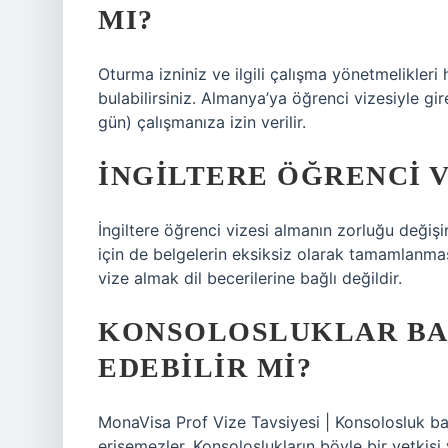
MI?
Oturma izniniz ve ilgili çalışma yönetmelikler
bulabilirsiniz. Almanya’ya öğrenci vizesiyle gi
gün) çalışmanıza izin verilir.
İNGILTERE ÖĞRENCI 
İngiltere öğrenci vizesi almanın zorluğu değişi
için de belgelerin eksiksiz olarak tamamlanması
vize almak dil becerilerine bağlı değildir.
KONSOLOSLUKLAR BA
EDEBILIR MI?
MonaVisa Prof Vize Tavsiyesi | Konsolosluk ban
erişemezler. Konsoloslukların böyle bir yetkisi