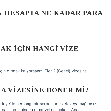
IN HESAPTA NE KADAR PARA
AK IÇIN HANGI VIZE
k için girmek istiyorsanız, Tier 2 (Genel) vizesine
MA VIZESINE DÖNER MI?
Türkiye’de herhangi bir serbest meslek veya bağımsız
çalışma izninden muafiyet) almalıdır. Ancak,