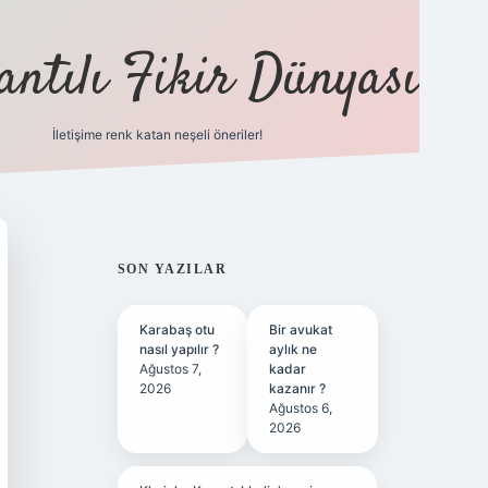
antılı Fikir Dünyası
İletişime renk katan neşeli öneriler!
ilbet yeni giriş adresi
SIDEBAR
SON YAZILAR
Karabaş otu
Bir avukat
nasıl yapılır ?
aylık ne
Ağustos 7,
kadar
2026
kazanır ?
Ağustos 6,
2026