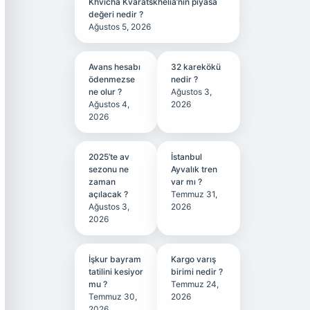
Khvicha Kvaratskhelia’nın piyasa
değeri nedir ?
Ağustos 5, 2026
Avans hesabı
32 karekökü
ödenmezse
nedir ?
ne olur ?
Ağustos 3,
Ağustos 4,
2026
2026
2025’te av
İstanbul
sezonu ne
Ayvalık tren
zaman
var mı ?
açılacak ?
Temmuz 31,
Ağustos 3,
2026
2026
İşkur bayram
Kargo varış
tatilini kesiyor
birimi nedir ?
mu ?
Temmuz 24,
Temmuz 30,
2026
2026