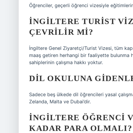
Öğrenciler, geçerli öğrenci vizesiyle eğitimlerin
İNGILTERE TURIST VI
ÇEVRILIR MI?
İngiltere Genel Ziyaretçi/Turist Vizesi, tüm kap
maaş getiren herhangi bir faaliyette bulunma h
sahiplerinin çalışma hakkı yoktur.
DIL OKULUNA GIDENLE
Sadece beş ülkede dil öğrencileri yasal çalışma 
Zelanda, Malta ve Dubai’dir.
İNGILTERE ÖĞRENCI V
KADAR PARA OLMALI?