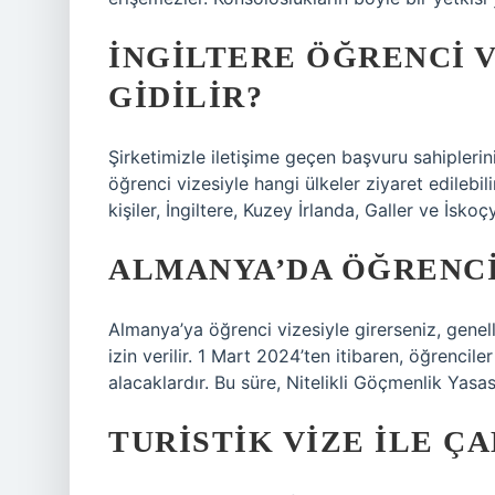
İNGILTERE ÖĞRENCI V
GIDILIR?
Şirketimizle iletişime geçen başvuru sahiplerini
öğrenci vizesiyle hangi ülkeler ziyaret edilebili
kişiler, İngiltere, Kuzey İrlanda, Galler ve İskoç
ALMANYA’DA ÖĞRENCI 
Almanya’ya öğrenci vizesiyle girerseniz, genel
izin verilir. 1 Mart 2024’ten itibaren, öğrenci
alacaklardır. Bu süre, Nitelikli Göçmenlik Yasa
TURISTIK VIZE ILE ÇA