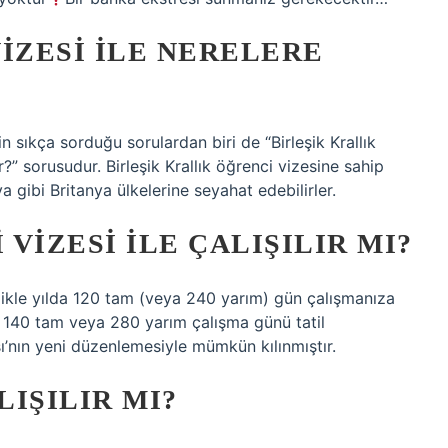
IZESI ILE NERELERE
n sıkça sorduğu sorulardan biri de “Birleşik Krallık
r?” sorusudur. Birleşik Krallık öğrenci vizesine sahip
ya gibi Britanya ülkelerine seyahat edebilirler.
VIZESI ILE ÇALIŞILIR MI?
likle yılda 120 tam (veya 240 yarım) gün çalışmanıza
ler 140 tam veya 280 yarım çalışma günü tatil
sı’nın yeni düzenlemesiyle mümkün kılınmıştır.
LIŞILIR MI?