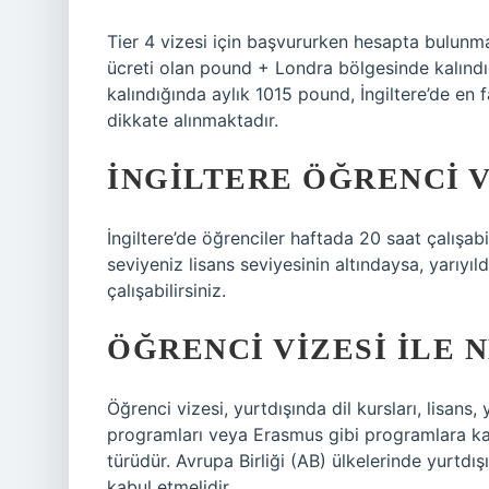
Tier 4 vizesi için başvururken hesapta bulunmas
ücreti olan pound + Londra bölgesinde kalındı
kalındığında aylık 1015 pound, İngiltere’de en
dikkate alınmaktadır.
İNGILTERE ÖĞRENCI VI
İngiltere’de öğrenciler haftada 20 saat çalışabil
seviyeniz lisans seviyesinin altındaysa, yarıyı
çalışabilirsiniz.
ÖĞRENCI VIZESI ILE 
Öğrenci vizesi, yurtdışında dil kursları, lisans,
programları veya Erasmus gibi programlara kat
türüdür. Avrupa Birliği (AB) ülkelerinde yurtd
kabul etmelidir.