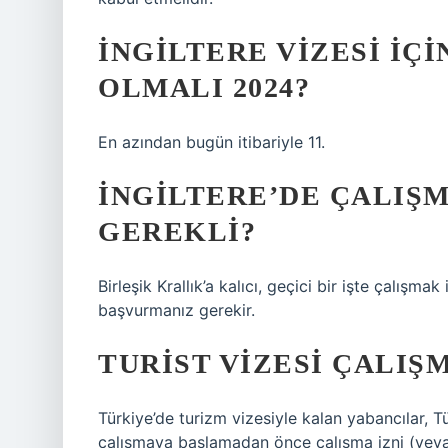
İNGILTERE VIZESI IÇ
OLMALI 2024?
En azından bugün itibariyle 11.
İNGILTERE’DE ÇALIŞM
GEREKLI?
Birleşik Krallık’a kalıcı, geçici bir işte çalışma
başvurmanız gerekir.
TURIST VIZESI ÇALIŞ
Türkiye’de turizm vizesiyle kalan yabancılar, 
çalışmaya başlamadan önce çalışma izni (veya 