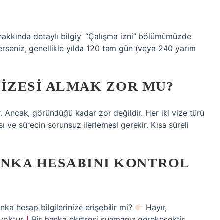
i hakkında detaylı bilgiyi “Çalışma izni” bölümümüzde
rerseniz, genellikle yılda 120 tam gün (veya 240 yarım
VIZESI ALMAK ZOR MU?
r. Ancak, göründüğü kadar zor değildir. Her iki vize türü
 ve sürecin sorunsuz ilerlemesi gerekir. Kısa süreli
NKA HESABINI KONTROL
ka hesap bilgilerinize erişebilir mi?
Hayır,
 yoktur
Bir banka ekstresi sunmanız gerekecektir…