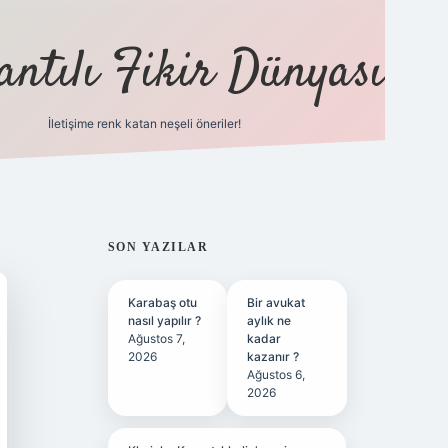
antılı Fikir Dünyası
İletişime renk katan neşeli öneriler!
ilbet yeni giriş adres
SIDEBAR
SON YAZILAR
Karabaş otu
Bir avukat
nasıl yapılır ?
aylık ne
Ağustos 7,
kadar
2026
kazanır ?
Ağustos 6,
2026