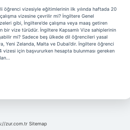
li öğrenci vizesiyle eğitimlerinin ilk yılında haftada 20
i çalışma vizesine çevrilir mi? İngiltere Genel
zeleri gibi, İngiltere’de çalışma veya maaş getiren
bir vize türüdür. İngiltere Kapsamlı Vize sahiplerinin
şabilir mi? Sadece beş ülkede dil öğrencileri yasal
lya, Yeni Zelanda, Malta ve Dubai’dir. İngiltere öğrenci
 4 vizesi için başvururken hesapta bulunması gereken
olan…
s://zur.com.tr
Sitemap