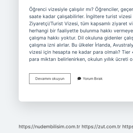
Öğrenci vizesiyle çalışılır mı? Öğrenciler, geçer
saate kadar çalışabilirler. İngiltere turist vizes
Ziyaretçi/Turist Vizesi, tüm kapsamlı ziyaret vi
herhangi bir faaliyette bulunma hakkı vermeyen 
çalışma hakkı yoktur. Dil okuluna gidenler çalı
çalışma izni alırlar. Bu ülkeler İrlanda, Avustra
vizesi için hesapta ne kadar para olmalı? Tier
para miktarı belirlenirken, okulun yıllık ücreti 
İNgiltere
Devamını okuyun
Yorum Bırak
Öğrenci
Vizesiyle
Çalışılır
Mı
https://nudembilisim.com.tr
https://zut.com.tr
http