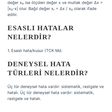
değer x₀ ise ölçülen değer x ve mutlak değer ∆x =
|x₀-x| olur. Bağıl değer xᵣ = ∆x / x₀ olarak ifade
edilir.
ESASLI HATALAR
NELERDIR?
1. Esaslı hata/kusur (TCK Md.
DENEYSEL HATA
TÜRLERI NELERDIR?
Üç tür deneysel hata vardır: sistematik, rastgele ve
hatalı. Üç tür deneysel hata vardır: sistematik,
rastgele ve hatalı.