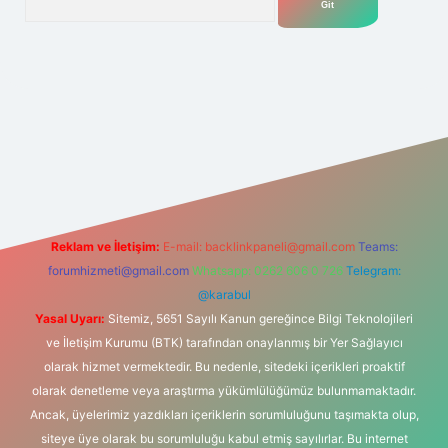
t yeni giriş adresi
Reklam ve İletişim:
E-mail:
backlinkpaneli@gmail.com
Teams:
forumhizmeti@gmail.com
Whatsapp: 0262 606 0 726
Telegram:
@karabul
Yasal Uyarı:
Sitemiz, 5651 Sayılı Kanun gereğince Bilgi Teknolojileri
ve İletişim Kurumu (BTK) tarafından onaylanmış bir Yer Sağlayıcı
olarak hizmet vermektedir. Bu nedenle, sitedeki içerikleri proaktif
olarak denetleme veya araştırma yükümlülüğümüz bulunmamaktadır.
Ancak, üyelerimiz yazdıkları içeriklerin sorumluluğunu taşımakta olup,
siteye üye olarak bu sorumluluğu kabul etmiş sayılırlar. Bu internet