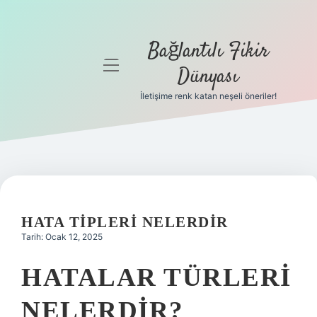
Bağlantılı Fikir
menüyü
Dünyası
aç
İletişime renk katan neşeli öneriler!
Anasayfa
Gizlilik
Politikası
Yasal Uyarı
HATA TIPLERI NELERDIR
Hakkımızda
Tarih: Ocak 12, 2025
HATALAR TÜRLERI
NELERDIR?