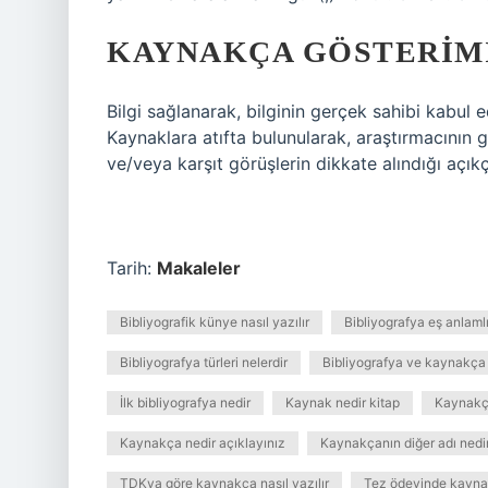
KAYNAKÇA GÖSTERIMI
Bilgi sağlanarak, bilginin gerçek sahibi kabul e
Kaynaklara atıfta bulunularak, araştırmacının 
ve/veya karşıt görüşlerin dikkate alındığı açıkça 
Tarih:
Makaleler
Bibliyografik künye nasıl yazılır
Bibliyografya eş anlamlı
Bibliyografya türleri nelerdir
Bibliyografya ve kaynakça
İlk bibliyografya nedir
Kaynak nedir kitap
Kaynakça
Kaynakça nedir açıklayınız
Kaynakçanın diğer adı nedi
TDKya göre kaynakça nasıl yazılır
Tez ödevinde kaynak