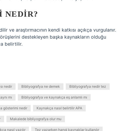
 NEDIR?
dilir ve araştırmacının kendi katkısı açıkça vurgulanır.
görüşlerini destekleyen başka kaynakların olduğu
belirtilir.
sı nedir
Bibliyografya ne demek
Bibliyografya nedir tez
 aynı mı
Bibliyografya ve kaynakça eş anlamlı mı
 gösterimi nedir
Kaynakça nasıl belirtilir APA
r
Makalede bibliyografya olur mu
ça nasıl yazılır
Tez yazarken hangi kaynaklar kullanılır