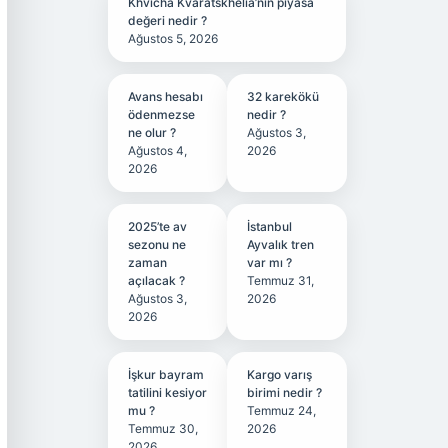
Khvicha Kvaratskhelia’nın piyasa
değeri nedir ?
Ağustos 5, 2026
Avans hesabı
32 karekökü
ödenmezse
nedir ?
ne olur ?
Ağustos 3,
Ağustos 4,
2026
2026
2025’te av
İstanbul
sezonu ne
Ayvalık tren
zaman
var mı ?
açılacak ?
Temmuz 31,
Ağustos 3,
2026
2026
İşkur bayram
Kargo varış
tatilini kesiyor
birimi nedir ?
mu ?
Temmuz 24,
Temmuz 30,
2026
2026