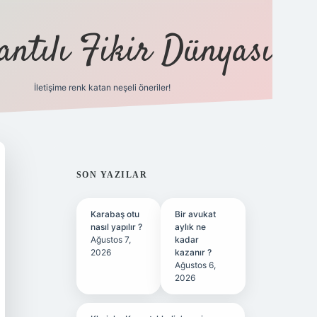
antılı Fikir Dünyası
İletişime renk katan neşeli öneriler!
ilbet yeni giriş adresi
SIDEBAR
SON YAZILAR
Karabaş otu
Bir avukat
nasıl yapılır ?
aylık ne
Ağustos 7,
kadar
2026
kazanır ?
Ağustos 6,
2026