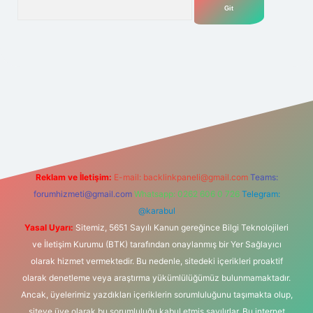
et yeni giriş adresi
Reklam ve İletişim:
E-mail:
backlinkpaneli@gmail.com
Teams:
forumhizmeti@gmail.com
Whatsapp: 0262 606 0 726
Telegram:
@karabul
Yasal Uyarı:
Sitemiz, 5651 Sayılı Kanun gereğince Bilgi Teknolojileri
ve İletişim Kurumu (BTK) tarafından onaylanmış bir Yer Sağlayıcı
olarak hizmet vermektedir. Bu nedenle, sitedeki içerikleri proaktif
olarak denetleme veya araştırma yükümlülüğümüz bulunmamaktadır.
Ancak, üyelerimiz yazdıkları içeriklerin sorumluluğunu taşımakta olup,
siteye üye olarak bu sorumluluğu kabul etmiş sayılırlar. Bu internet