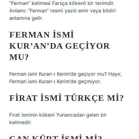
“Ferman” kelimesi Farsça kökenli bir terimdir.
Anlamı: “Ferman” resmi yazılı emir veya bildiri
anlamına gelir.
FERMAN ISMI
KUR’AN’DA GEÇIYOR
MU?
Ferman ismi Kuran-ı Kerim’de geçiyor mu? Hayır,
Ferman ismi Kuran-ı Kerim’de geçmiyor.
FIRAT ISMI TÜRKÇE MI?
Fırat isminin kökeni Yunancadan gelen bir
kelimedir.
CAN KÜRT ISMI MI?