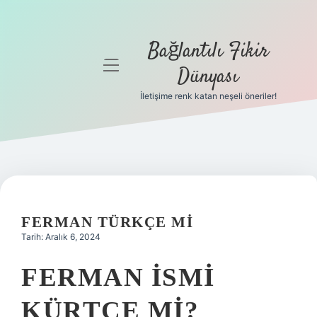
Bağlantılı Fikir
menüyü
Dünyası
aç
İletişime renk katan neşeli öneriler!
Anasayfa
Gizlilik
Politikası
Yasal Uyarı
FERMAN TÜRKÇE MI
Hakkımızda
Tarih: Aralık 6, 2024
FERMAN ISMI
KÜRTÇE MI?