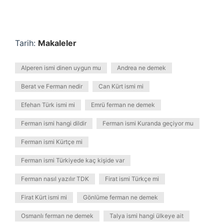
Tarih:
Makaleler
Alperen ismi dinen uygun mu
Andrea ne demek
Berat ve Ferman nedir
Can Kürt ismi mi
Efehan Türk ismi mi
Emrü ferman ne demek
Ferman ismi hangi dildir
Ferman ismi Kuranda geçiyor mu
Ferman ismi Kürtçe mi
Ferman ismi Türkiyede kaç kişide var
Ferman nasıl yazılır TDK
Firat ismi Türkçe mi
Firat Kürt ismi mi
Gönlüme ferman ne demek
Osmanlı ferman ne demek
Talya ismi hangi ülkeye ait