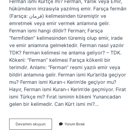
Ferman ismi Kürtçe mi? Ferman, Yarlık veya Emir,
hükümdarın imzasıyla yazılmış emir. Farsça fermān
(Farsça: فرمان) kelimesinden türemiştir ve
emretmek veya emir vermek anlamına gelir.
Ferman ismi hangi dildir? Ferman; Farsça
“fermfiden” kelimesinden türemiş olup emir, irade
ve emir anlamına gelmektedir. Ferman nasıl yazılır
TDK? Ferman kelimesi ne anlama geliyor? – TDK.
Kökeni: “Ferman” kelimesi Farsça kökenli bir
terimdir. Anlamı: “Ferman” resmi yazılı emir veya
bildiri anlamına gelir. Ferman ismi Kur’an’da geçiyor
mu? Ferman ismi Kuran-ı Kerim’de geçiyor mu?
Hayır, Ferman ismi Kuran-ı Kerim’de geçmiyor. Firat
ismi Türkçe mi? Fırat isminin kökeni Yunancadan
gelen bir kelimedir. Can Kürt ismi mi?…
Ferman
Devamını okuyun
Yorum Bırak
Türkçe
Mi