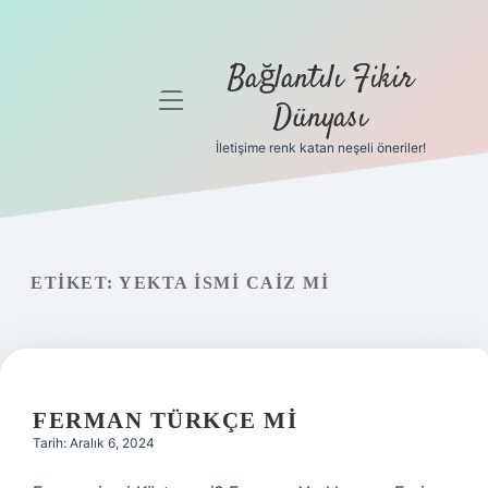
Bağlantılı Fikir
menüyü
Dünyası
aç
İletişime renk katan neşeli öneriler!
Anasayfa
Gizlilik
Politikası
ETIKET:
YEKTA ISMI CAIZ MI
Yasal Uyarı
Hakkımızda
FERMAN TÜRKÇE MI
Tarih: Aralık 6, 2024