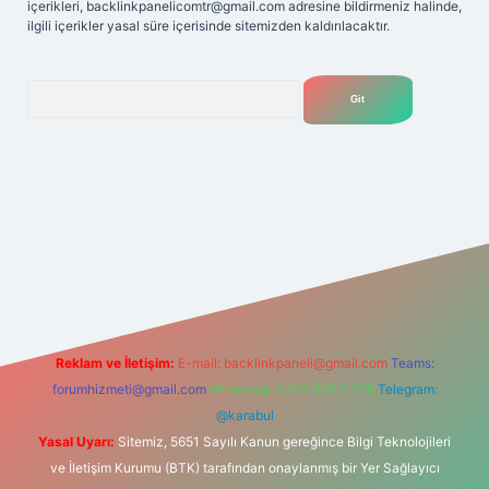
içerikleri,
backlinkpanelicomtr@gmail.com
adresine bildirmeniz halinde,
ilgili içerikler yasal süre içerisinde sitemizden kaldırılacaktır.
Arama
t yeni giriş adresi
Reklam ve İletişim:
E-mail:
backlinkpaneli@gmail.com
Teams:
forumhizmeti@gmail.com
Whatsapp: 0262 606 0 726
Telegram:
@karabul
Yasal Uyarı:
Sitemiz, 5651 Sayılı Kanun gereğince Bilgi Teknolojileri
ve İletişim Kurumu (BTK) tarafından onaylanmış bir Yer Sağlayıcı