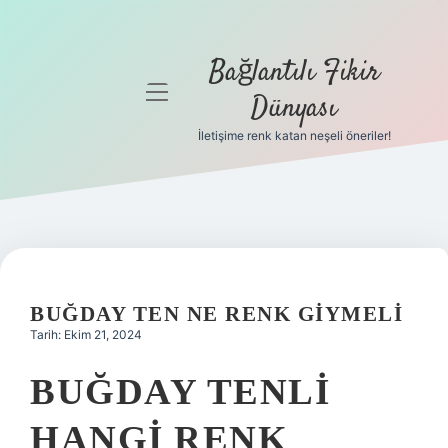
Bağlantılı Fikir
menüyü
Dünyası
aç
İletişime renk katan neşeli öneriler!
Anasayfa
Gizlilik
Politikası
Yasal Uyarı
BUĞDAY TEN NE RENK GIYMELI
Hakkımızda
Tarih: Ekim 21, 2024
BUĞDAY TENLI
HANGI RENK