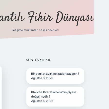
antılı Fikir Dünyası
İletişime renk katan neşeli öneriler!
ilbet yeni giriş adresi
SIDEBAR
SON YAZILAR
Bir avukat aylık ne kadar kazanır ?
Ağustos 6, 2026
Khvicha Kvaratskhelia’nın piyasa
değeri nedir ?
Ağustos 5, 2026