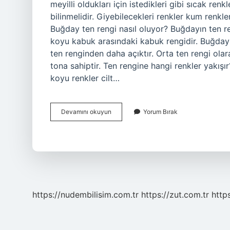
meyilli oldukları için istedikleri gibi sıcak renk
bilinmelidir. Giyebilecekleri renkler kum renkler
Buğday ten rengi nasıl oluyor? Buğdayın ten 
koyu kabuk arasındaki kabuk rengidir. Buğday
ten renginden daha açıktır. Orta ten rengi olar
tona sahiptir. Ten rengine hangi renkler yakışır
koyu renkler cilt…
Buğday
Devamını okuyun
Yorum Bırak
Ten
Ne
Renk
Giymeli
https://nudembilisim.com.tr
https://zut.com.tr
http