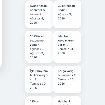
Avans hesabı
32 karekökü
ödenmezse
nedir ?
ne olur ?
Ağustos 3,
Ağustos 4,
2026
2026
2025’te av
İstanbul
sezonu ne
Ayvalık tren
zaman
var mı ?
açılacak ?
Temmuz 31,
Ağustos 3,
2026
2026
İşkur bayram
Kargo varış
tatilini kesiyor
birimi nedir ?
mu ?
Temmuz 24,
Temmuz 30,
2026
2026
125 cc
Halkbank