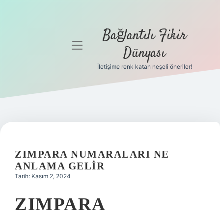
Bağlantılı Fikir
menüyü
Dünyası
aç
İletişime renk katan neşeli öneriler!
Anasayfa
Gizlilik
Politikası
Yasal Uyarı
ZIMPARA NUMARALARI NE
Hakkımızda
ANLAMA GELIR
Tarih: Kasım 2, 2024
ZIMPARA