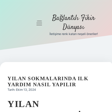
Bağlantılı Fikir
menüyü
Dünyası
aç
İletişime renk katan neşeli öneriler!
Anasayfa
Gizlilik
Politikası
Yasal Uyarı
YILAN SOKMALARINDA ILK
Hakkımızda
YARDIM NASIL YAPILIR
Tarih: Ekim 13, 2024
YILAN