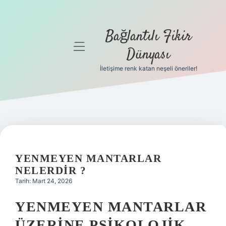
Bağlantılı Fikir
menüyü
Dünyası
aç
İletişime renk katan neşeli öneriler!
Anasayfa
Gizlilik
Politikası
Yasal Uyarı
YENMEYEN MANTARLAR
Hakkımızda
NELERDIR ?
Tarih: Mart 24, 2026
YENMEYEN MANTARLAR
ÜZERINE PSIKOLOJIK