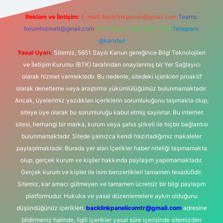
Reklam ve İletişim:
E-mail:
backlinkpaneli@gmail.com
Teams:
forumhizmeti@gmail.com
Whatsapp: 0262 606 0 726
Telegram:
@karabul
Yasal Uyarı:
Sitemiz, 5651 Sayılı Kanun gereğince Bilgi Teknolojileri
ve İletişim Kurumu (BTK) tarafından onaylanmış bir Yer Sağlayıcı
olarak hizmet vermektedir. Bu nedenle, sitedeki içerikleri proaktif
olarak denetleme veya araştırma yükümlülüğümüz bulunmamaktadır.
Ancak, üyelerimiz yazdıkları içeriklerin sorumluluğunu taşımakta olup,
siteye üye olarak bu sorumluluğu kabul etmiş sayılırlar. Bu internet
sitesi, herhangi bir marka, kurum veya şahıs şirketi ile hiçbir bağlantısı
bulunmamaktadır. Sitede yalnızca kendi hazırladığımız makaleler
paylaşılmaktadır. Burada yer alan içerikler haber niteliği taşımamakta
olup, gerçek kurum ve kişiler hakkında paylaşım yapılmamaktadır.
Gerçek kurum ve kişiler ile isim benzerlikleri tamamen tesadüfidir.
Sitemiz, kar amacı gütmeyen ve tamamen ücretsiz bir bilgi paylaşım
platformudur. Hukuka ve yasal düzenlemelere aykırı olduğunu
düşündüğünüz içerikleri,
backlinkpanelicomtr@gmail.com
adresine
bildirmeniz halinde, ilgili içerikler yasal süre içerisinde sitemizden