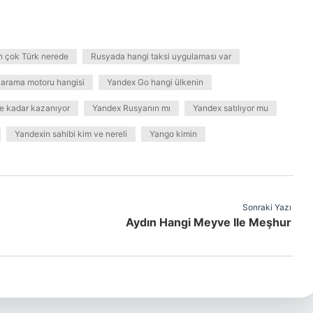
 çok Türk nerede
Rusyada hangi taksi uygulaması var
 arama motoru hangisi
Yandex Go hangi ülkenin
e kadar kazanıyor
Yandex Rusyanın mı
Yandex satılıyor mu
Yandexin sahibi kim ve nereli
Yango kimin
Sonraki Yazı
Aydın Hangi Meyve Ile Meşhur