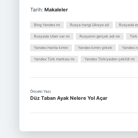
Tarih:
Makaleler
Bing Yandex mı
Rusya hangi ülkeye ait
Rusyada en
Rusyada Uber var mı
Rusyanın gerçek adı ne
Türk
Yandex Harita kimin
Yandex kimin şirketi
Yandex n
Yandex Türk markası mı
Yandex Türkiyeden çekildi mi
Önceki Yazı
Düz Taban Ayak Nelere Yol Açar