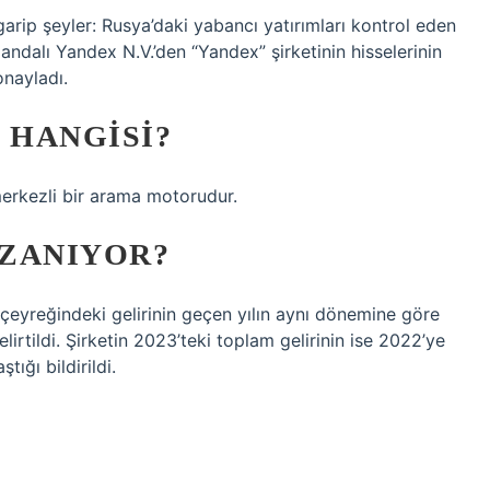
garip şeyler: Rusya’daki yabancı yatırımları kontrol eden
ndalı Yandex N.V.’den “Yandex” şirketinin hisselerinin
onayladı.
 HANGISI?
 merkezli bir arama motorudur.
ZANIYOR?
çeyreğindeki gelirinin geçen yılın aynı dönemine göre
irtildi. Şirketin 2023’teki toplam gelirinin ise 2022’ye
ığı bildirildi.