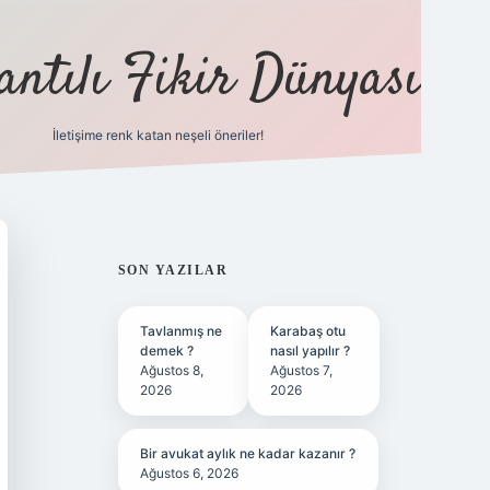
antılı Fikir Dünyası
İletişime renk katan neşeli öneriler!
ilbet yeni giriş adresi
SIDEBAR
SON YAZILAR
Tavlanmış ne
Karabaş otu
demek ?
nasıl yapılır ?
Ağustos 8,
Ağustos 7,
2026
2026
Bir avukat aylık ne kadar kazanır ?
Ağustos 6, 2026