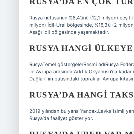
RUSYA’DA EN ÇOK TÜ
Rusya nüfusunun %8,4’ünü (12,1 milyon) çeşitli 
milyon) İdil-Ural bölgesinde, %16,3’ü (2 milyo
Aşağı İdil bölgesinde yaşamaktadır.
RUSYA HANGI ÜLKEYE 
RusyaTemel göstergelerResmi adıRusya Feder
ile Avrupa arasında Arktik Okyanusu’na kadar 
Dağları’nın batısındaki topraklar Avrupa kıtasın
RUSYA’DA HANGI TAKS
2019 yılından bu yana Yandex.Lavka isimli ye
Rusya’da faaliyet gösteriyor.