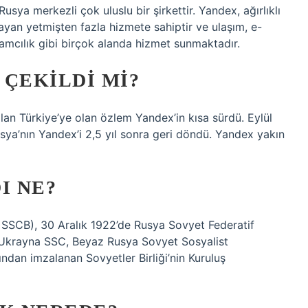
sya merkezli çok uluslu bir şirkettir. Yandex, ağırlıklı
sayan yetmişten fazla hizmete sahiptir ve ulaşım, e-
amcılık gibi birçok alanda hizmet sunmaktadır.
 ÇEKILDI MI?
an Türkiye’ye olan özlem Yandex’in kısa sürdü. Eylül
sya’nın Yandex’i 2,5 yıl sonra geri döndü. Yandex yakın
I NE?
ya SSCB), 30 Aralık 1922’de Rusya Sovyet Federatif
 Ukrayna SSC, Beyaz Rusya Sovyet Sosyalist
ndan imzalanan Sovyetler Birliği’nin Kuruluş