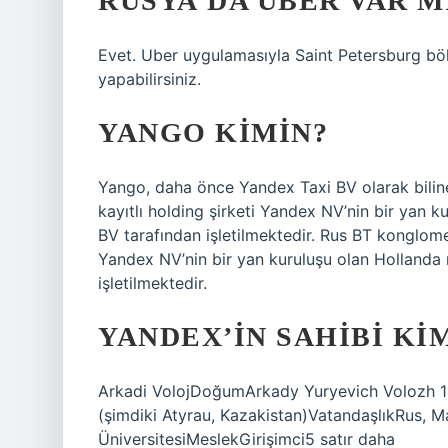
RUSYA’DA UBER VAR M
Evet. Uber uygulamasıyla Saint Petersburg bö
yapabilirsiniz.
YANGO KIMIN?
Yango, daha önce Yandex Taxi BV olarak bilin
kayıtlı holding şirketi Yandex NV’nin bir yan k
BV tarafından işletilmektedir. Rus BT konglome
Yandex NV’nin bir yan kuruluşu olan Hollanda 
işletilmektedir.
YANDEX’IN SAHIBI KI
Arkadi VolojDoğumArkady Yuryevich Volozh 11 
(şimdiki Atyrau, Kazakistan)VatandaşlıkRus, Ma
ÜniversitesiMeslekGirişimci5 satır daha