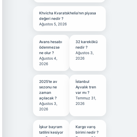
Khvicha Kvaratskhelia’nın piyasa
değeri nedir ?
Ağustos 5, 2026
Avans hesabı
32 karekökü
ödenmezse
nedir ?
ne olur ?
Ağustos 3,
Ağustos 4,
2026
2026
2025’te av
İstanbul
sezonu ne
Ayvalık tren
zaman
var mı ?
açılacak ?
Temmuz 31,
Ağustos 3,
2026
2026
İşkur bayram
Kargo varış
tatilini kesiyor
birimi nedir ?