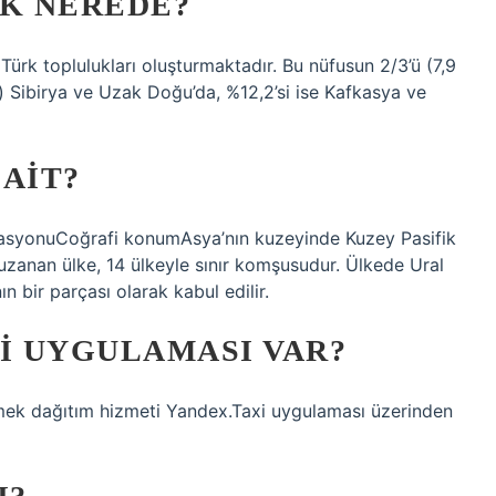
RK NEREDE?
Türk toplulukları oluşturmaktadır. Bu nüfusun 2/3’ü (7,9
n) Sibirya ve Uzak Doğu’da, %12,2’si ise Kafkasya ve
AIT?
asyonuCoğrafi konumAsya’nın kuzeyinde Kuzey Pasifik
uzanan ülke, 14 ülkeyle sınır komşusudur. Ülkede Ural
ın bir parçası olarak kabul edilir.
I UYGULAMASI VAR?
mek dağıtım hizmeti Yandex.Taxi uygulaması üzerinden