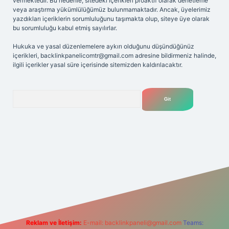
vermektedir. Bu nedenle, sitedeki içerikleri proaktif olarak denetleme
veya araştırma yükümlülüğümüz bulunmamaktadır. Ancak, üyelerimiz
yazdıkları içeriklerin sorumluluğunu taşımakta olup, siteye üye olarak
bu sorumluluğu kabul etmiş sayılırlar.
Hukuka ve yasal düzenlemelere aykırı olduğunu düşündüğünüz
içerikleri,
backlinkpanelicomtr@gmail.com
adresine bildirmeniz halinde,
ilgili içerikler yasal süre içerisinde sitemizden kaldırılacaktır.
Arama
dresi
Reklam ve İletişim:
E-mail:
backlinkpaneli@gmail.com
Teams: