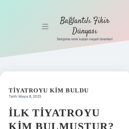
Bağlantılı Fikir
menüyü
Dünyası
aç
İletişime renk katan neşeli öneriler!
Anasayfa
Gizlilik
Politikası
Yasal Uyarı
TIYATROYU KIM BULDU
Hakkımızda
Tarih: Mayıs 8, 2025
İLK TIYATROYU
KIM BULMUŞTUR?