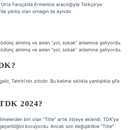
ve Orta Farsça’da Ermenice aracılığıyla Türkçe’ye
de yanlış olan ornagın ile aynıdır.
dünç alınmış ve aslen “yol, sokak” anlamına geliyordu.
dünç alınmış ve aslen “yol, sokak” anlamına geliyordu.
TDK?
 Tahriri’nin zıttıdır. Bu kelime sıklıkla yanlışlıkla şifa
TDK 2024?
limelerden biri olan “Title” artık listeye eklendi. TDK’ya
çerliliğini koruyordu. Ancak son değişiklikle “Title”