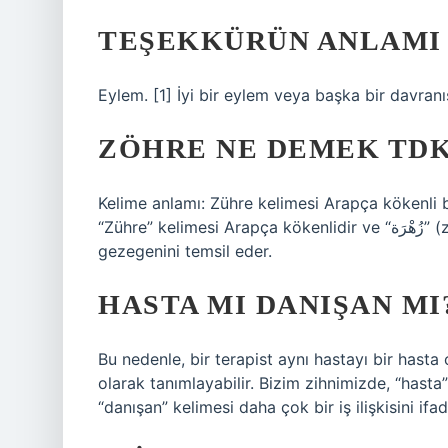
TEŞEKKÜRÜN ANLAMI 
Eylem. [1] İyi bir eylem veya başka bir davranı
ZÖHRE NE DEMEK TD
Kelime anlamı: Zühre kelimesi Arapça kökenli b
“Zühre” kelimesi Arapça kökenlidir ve “زُهْرَة” (zuhra) kelimesinden türemiştir. Arapçada Venüs
gezegenini temsil eder.
HASTA MI DANIŞAN MI
Bu nedenle, bir terapist aynı hastayı bir hasta 
olarak tanımlayabilir. Bizim zihnimizde, “hasta” 
“danışan” kelimesi daha çok bir iş ilişkisini ifa