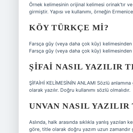
Örnek kelimesinin orijinal kelimesi orinak’tır 
girmiştir. Yapısı ve kullanımı, örneğin Ermenice’
KÖY TÜRKÇE MI?
Farsça gūy (veya daha çok kūy) kelimesinden ö
Farsça gūy (veya daha çok kūy) kelimesinden ö
ŞIFAI NASIL YAZILIR 
ŞİFAİHİ KELİMESİNİN ANLAMI Sözlü anlamına gelir,
olarak yazılır. Doğru kullanımı sözlü olmalıdır.
UNVAN NASIL YAZILIR 
Aslında, halk arasında sıklıkla yanlış yazılan ke
göre, title olarak doğru yazım uzun zamandır ge