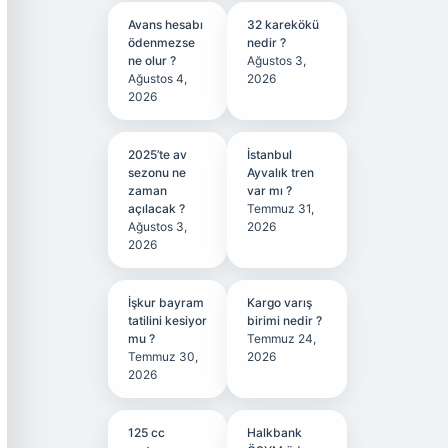
Avans hesabı
32 karekökü
ödenmezse
nedir ?
ne olur ?
Ağustos 3,
Ağustos 4,
2026
2026
2025’te av
İstanbul
sezonu ne
Ayvalık tren
zaman
var mı ?
açılacak ?
Temmuz 31,
Ağustos 3,
2026
2026
İşkur bayram
Kargo varış
tatilini kesiyor
birimi nedir ?
mu ?
Temmuz 24,
Temmuz 30,
2026
2026
125 cc
Halkbank