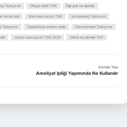
öy Türkçe mi
Ofsayt nedir TDK
Öğr psk ne demek
ar ne not alır
Şifai nasıl yazılır TDK
Su kelimesi Türkçe mi
i Türkçe mi
Teşekkürün anlamı nedir
Tüm kelimesi Türkçe mi
rdir
Unvan nasıl yazılır TDK 2024
Zöhre ne demek TDK
Sonraki Yazı
Ameliyat Ipliği Yapımında Ne Kullanılır