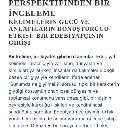
PERSPEKTIFINDEN BIR
İNCELEME
KELIMELERIN GÜCÜ VE
ANLATILARIN DÖNÜŞTÜRÜCÜ
ETKISI: BIR EDEBIYATÇININ
GIRIŞI
Bir kelime, bir kıyafet gibi bizi tanımlar.
Edebiyat,
kelimeler aracılığıyla varlıkları, dünyaları ve
kimlikleri yaratırken, insanlar da kelimelerle değil,
bazen bir giysiyle kendilerini ifade ederler.
“Sunumda ne giyilmeli?” sorusu, tıpkı bir karakterin
giydiği kostümün onun içsel dünyasını ve
toplumsal konumunu yansıtması gibi, bir kişinin
çevresiyle kurduğu ilişkileri ve kendini nasıl
sunduğunu sorgular. Edebiyatın ve giyimin ortak
yönü, her ikisinin de anlam yaratma gücüne sahip
olmasıdır. O yüzden bu soruyu edebi bir bakış