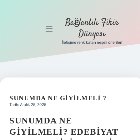
Bağlantılı Fikir
menüyü
Dünyası
aç
İletişime renk katan neşeli öneriler!
Anasayfa
Gizlilik
Politikası
Yasal Uyarı
SUNUMDA NE GIYILMELI ?
Hakkımızda
Tarih: Aralık 25, 2025
SUNUMDA NE
GIYILMELI? EDEBIYAT