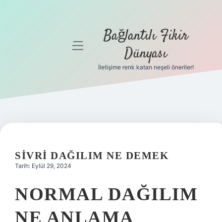
Bağlantılı Fikir
menüyü
Dünyası
aç
İletişime renk katan neşeli öneriler!
Anasayfa
Gizlilik
Politikası
Yasal Uyarı
SIVRI DAĞILIM NE DEMEK
Hakkımızda
Tarih: Eylül 29, 2024
NORMAL DAĞILIM
NE ANLAMA