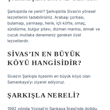
Şarkışla’da ne yenir? Şarkışla’da Sivas’ın yöresel
lezzetlerini tadabilirsiniz. Arabaşı çorbası,
bulamaşı, yarmaaşı, herle, içli köfte, omaç,
sündürme, bulgur pilavı, dizman mantısı, dımak ve
cucuk mutlaka denemeniz gereken özel
lezzetlerdir.
SIVAS’IN EN BÜYÜK
KÖYÜ HANGISIDIR?
Sivas’ın Şarkışla ilçesinin en büyük köyü olan
Samankaya’yı ziyaret ediyoruz.
ŞARKIŞLA NERELI?
1992 yılında Yozgat’ın Sarıkaya İlçesi’nde doğdu.