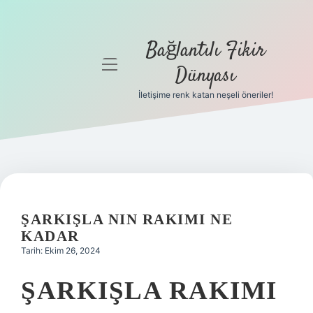
Bağlantılı Fikir
menüyü
Dünyası
aç
İletişime renk katan neşeli öneriler!
Anasayfa
Gizlilik
Politikası
Yasal Uyarı
ŞARKIŞLA NIN RAKIMI NE
Hakkımızda
KADAR
Tarih: Ekim 26, 2024
ŞARKIŞLA RAKIMI