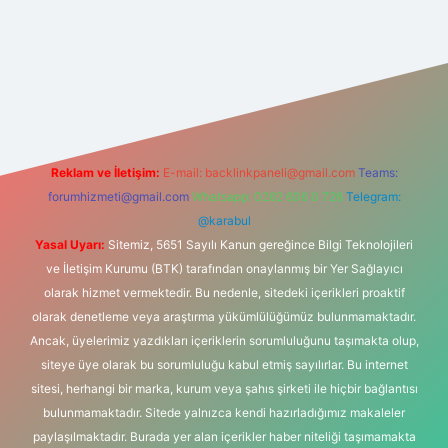
bet yeni giriş adresi
Reklam ve İletişim:
E-mail:
backlinkpaneli@gmail.com
Teams:
forumhizmeti@gmail.com
Whatsapp: 0262 606 0 726
Telegram:
@karabul
Yasal Uyarı:
Sitemiz, 5651 Sayılı Kanun gereğince Bilgi Teknolojileri
ve İletişim Kurumu (BTK) tarafından onaylanmış bir Yer Sağlayıcı
olarak hizmet vermektedir. Bu nedenle, sitedeki içerikleri proaktif
olarak denetleme veya araştırma yükümlülüğümüz bulunmamaktadır.
Ancak, üyelerimiz yazdıkları içeriklerin sorumluluğunu taşımakta olup,
siteye üye olarak bu sorumluluğu kabul etmiş sayılırlar. Bu internet
sitesi, herhangi bir marka, kurum veya şahıs şirketi ile hiçbir bağlantısı
bulunmamaktadır. Sitede yalnızca kendi hazırladığımız makaleler
paylaşılmaktadır. Burada yer alan içerikler haber niteliği taşımamakta