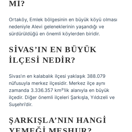
MI?
Ortaköy, Emlek bölgesinin en büyük köyü olması
nedeniyle Alevi geleneklerinin yaşandığı ve
sürdürüldüğü en önemli köylerden biridir.
SIVAS’IN EN BÜYÜK
ILÇESI NEDIR?
Sivas’ın en kalabalık ilçesi yaklaşık 388.079
nüfusuyla merkez ilçesidir. Merkez ilçe aynı
zamanda 3.336.357 km²’lik alanıyla en büyük
ilçedir. Diğer önemli ilçeleri Şarkışla, Yıldızeli ve
Suşehri’dir.
ŞARKIŞLA’NIN HANGI
YEMEĞI MEŞHUR?