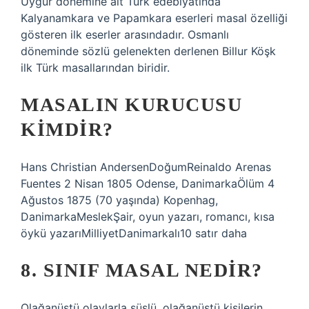
Uygur dönemine ait Türk edebiyatında
Kalyanamkara ve Papamkara eserleri masal özelliği
gösteren ilk eserler arasındadır. Osmanlı
döneminde sözlü gelenekten derlenen Billur Köşk
ilk Türk masallarından biridir.
MASALIN KURUCUSU
KIMDIR?
Hans Christian AndersenDoğumReinaldo Arenas
Fuentes 2 Nisan 1805 Odense, DanimarkaÖlüm 4
Ağustos 1875 (70 yaşında) Kopenhag,
DanimarkaMeslekŞair, oyun yazarı, romancı, kısa
öykü yazarıMilliyetDanimarkalı10 satır daha
8. SINIF MASAL NEDIR?
Olağanüstü olaylarla süslü, olağanüstü kişilerin