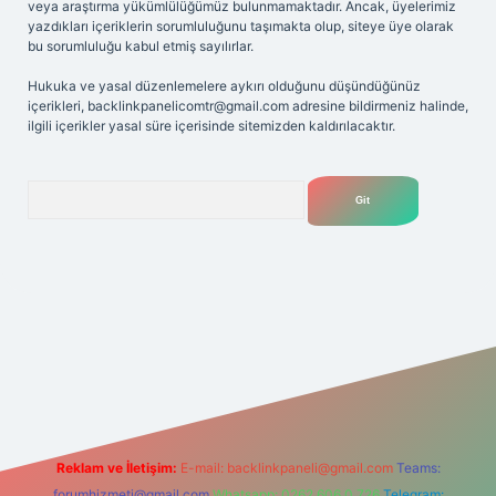
veya araştırma yükümlülüğümüz bulunmamaktadır. Ancak, üyelerimiz
yazdıkları içeriklerin sorumluluğunu taşımakta olup, siteye üye olarak
bu sorumluluğu kabul etmiş sayılırlar.
Hukuka ve yasal düzenlemelere aykırı olduğunu düşündüğünüz
içerikleri,
backlinkpanelicomtr@gmail.com
adresine bildirmeniz halinde,
ilgili içerikler yasal süre içerisinde sitemizden kaldırılacaktır.
Arama
et yeni giriş adresi
Reklam ve İletişim:
E-mail:
backlinkpaneli@gmail.com
Teams:
forumhizmeti@gmail.com
Whatsapp: 0262 606 0 726
Telegram: