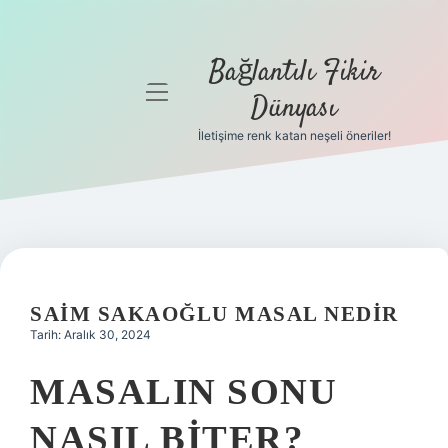
Bağlantılı Fikir
menüyü
Dünyası
aç
İletişime renk katan neşeli öneriler!
Anasayfa
Gizlilik
Politikası
Yasal Uyarı
SAIM SAKAOĞLU MASAL NEDIR
Hakkımızda
Tarih: Aralık 30, 2024
MASALIN SONU
NASIL BITER?