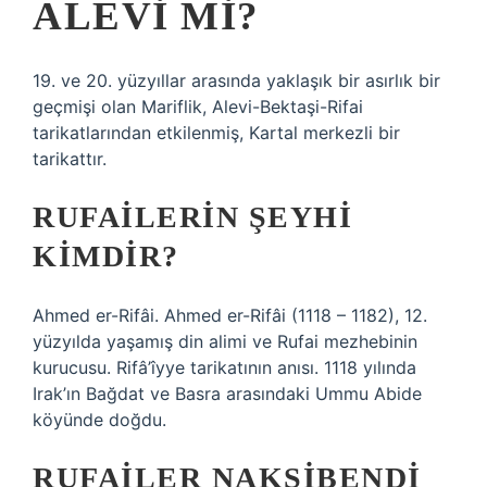
ALEVI MI?
19. ve 20. yüzyıllar arasında yaklaşık bir asırlık bir
geçmişi olan Mariflik, Alevi-Bektaşi-Rifai
tarikatlarından etkilenmiş, Kartal merkezli bir
tarikattır.
RUFAILERIN ŞEYHI
KIMDIR?
Ahmed er-Rifâi. Ahmed er-Rifâi (1118 – 1182), 12.
yüzyılda yaşamış din alimi ve Rufai mezhebinin
kurucusu. Rifâ’îyye tarikatının anısı. 1118 yılında
Irak’ın Bağdat ve Basra arasındaki Ummu Abide
köyünde doğdu.
RUFAILER NAKŞIBENDI