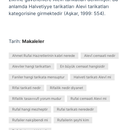
anlamda Halvetiyye tarikatları Alevi tarikatları
kategorisine girmektedir (Aşkar, 1999: 554).
Tarih:
Makaleler
Ahmet Rufai Hazretlerinin kabri nerede
Alevî cemaati nedir
Aleviler hangi tarikattan
En büyük cemaat hangisidir
Faniler hangi tarikata mensuptur
Halveti tarikatı Alevî mi
Rifai tarikati nedir
Rifailik nedir diyanet
Rifailik tasavvufi yorum mudur
Rufai cemaati Alevi mi
Rufaî hangi mezheptir
Rufai tarikatı nerededir
Rufailer nakşibendi mi
Rufailerin şeyhi kim