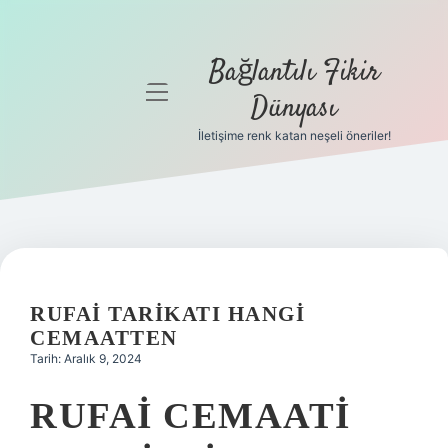
Bağlantılı Fikir
menüyü
Dünyası
aç
İletişime renk katan neşeli öneriler!
Anasayfa
Gizlilik
Politikası
Yasal Uyarı
RUFAI TARIKATI HANGI
Hakkımızda
CEMAATTEN
Tarih: Aralık 9, 2024
RUFAI CEMAATI