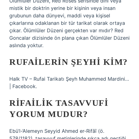
Ölümlüler Düzeni, Red Roses serisinde dini veya
mistik bir doktrin yerine bir kişinin veya insan
grubunun daha dünyevi, maddi veya kişisel
çıkarlarına odaklanan bir tür tarikat olarak ortaya
çıkar. Ölümlüler Düzeni gerçekten var mıdır? Red
Goncalar dizisinde ön plana çıkan Ölümlüler Düzeni
aslında yoktur.
RUFAILERIN ŞEYHI KIM?
Halk TV – Rufai Tarikatı Şeyh Muhammed Mardini…
| Facebook.
RIFAILIK TASAVVUFI
YORUM MUDUR?
Ebü’l-‘Alemeyn Seyyid Ahmed er-Rifâî (ö.
578/1182), tasavvuf metinlerinde sıkça adı geçtiği