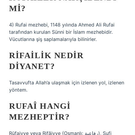
MI?
4) Rufai mezhebi, 1148 yılında Ahmed Ali Rufai
tarafından kurulan Sünni bir İslam mezhebidir.
Vücutlarına şiş saplamalarıyla bilinirler.
RIFAILIK NEDIR
DIYANET?
Tasavvufta Allah’a ulaşmak için izlenen yol, izlenen
yöntem.
RUFAÎ HANGI
MEZHEPTIR?
Rüfaiyye veya Rifâiyye (Osmanlı: رفاعية), Sufi