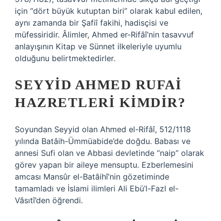
için “dört büyük kutuptan biri” olarak kabul edilen,
aynı zamanda bir Şafiî fakihi, hadisçisi ve
müfessiridir. Âlimler, Ahmed er-Rifâî’nin tasavvuf
anlayışının Kitap ve Sünnet ilkeleriyle uyumlu
olduğunu belirtmektedirler.
SEYYID AHMED RUFAI
HAZRETLERI KIMDIR?
Soyundan Seyyid olan Ahmed el-Rifâî, 512/1118
yılında Batâih-Ümmüabide’de doğdu. Babası ve
annesi Sufi olan ve Abbasi devletinde “naip” olarak
görev yapan bir aileye mensuptu. Ezberlemesini
amcası Mansûr el-Batâihî’nin gözetiminde
tamamladı ve İslami ilimleri Ali Ebü’l-Fazl el-
Vâsıtî’den öğrendi.