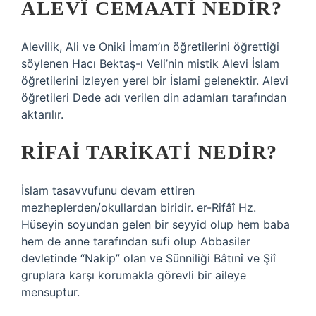
ALEVÎ CEMAATI NEDIR?
Alevilik, Ali ve Oniki İmam’ın öğretilerini öğrettiği
söylenen Hacı Bektaş-ı Veli’nin mistik Alevi İslam
öğretilerini izleyen yerel bir İslami gelenektir. Alevi
öğretileri Dede adı verilen din adamları tarafından
aktarılır.
RIFAI TARIKATI NEDIR?
İslam tasavvufunu devam ettiren
mezheplerden/okullardan biridir. er-Rifâî Hz.
Hüseyin soyundan gelen bir seyyid olup hem baba
hem de anne tarafından sufi olup Abbasiler
devletinde “Nakip” olan ve Sünniliği Bâtınî ve Şiî
gruplara karşı korumakla görevli bir aileye
mensuptur.