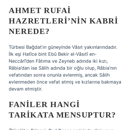
AHMET RUFAI
HAZRETLERI’NIN KABRI
NEREDE?
Türbesi Bağdat’ın güneyinde Vâsıt yakınlarındadır.
İlk eşi Hatîce bint Ebû Bekir el-Vâsıtî en-
Neccârî’den Fâtıma ve Zeyneb adında iki kızı,
Râbia’dan ise Sâlih adında bir oğlu olup, Râbia’nın
vefatından sonra onunla evlenmiş, ancak Sâlih
evlenmeden önce vefat etmiş ve kızlarına bakmaya
devam etmiştir.
FANILER HANGI
TARIKATA MENSUPTUR?