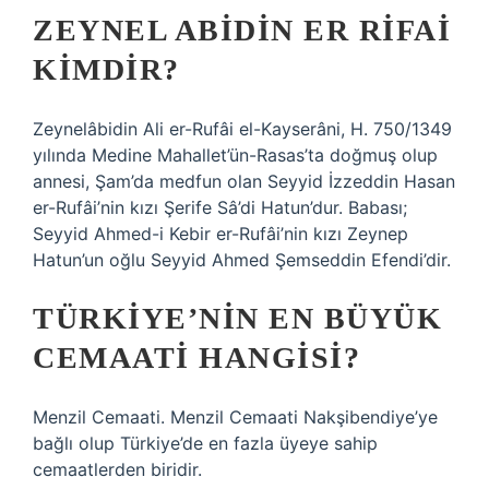
ZEYNEL ABIDIN ER RIFAI
KIMDIR?
Zeynelâbidin Ali er-Rufâi el-Kayserâni, H. 750/1349
yılında Medine Mahallet’ün-Rasas’ta doğmuş olup
annesi, Şam’da medfun olan Seyyid İzzeddin Hasan
er-Rufâi’nin kızı Şerife Sâ’di Hatun’dur. Babası;
Seyyid Ahmed-i Kebir er-Rufâi’nin kızı Zeynep
Hatun’un oğlu Seyyid Ahmed Şemseddin Efendi’dir.
TÜRKIYE’NIN EN BÜYÜK
CEMAATI HANGISI?
Menzil Cemaati. Menzil Cemaati Nakşibendiye’ye
bağlı olup Türkiye’de en fazla üyeye sahip
cemaatlerden biridir.