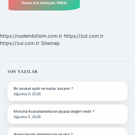
https://nudembilisim.com.tr
https://zut.com.tr
https://zur.com.tr
Sitemap
SIDEBAR
SON YAZILAR
Bir avukat aylık ne kadar kazanır ?
Ağustos 6, 2026
Khvicha Kvaratskhelia’nın piyasa değeri nedir ?
Ağustos 5, 2026
Avans hesabı ödenmezse ne olur ?