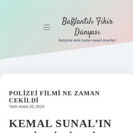
Bağlantılı Fikir
menüyü
Dünyası
aç
İletişime renk katan neşeli öneriler!
Anasayfa
Gizlilik
Politikası
Yasal Uyarı
POLIZEI FILMI NE ZAMAN
Hakkımızda
CEKILDI
Tarih: Aralık 20, 2024
KEMAL SUNAL’IN