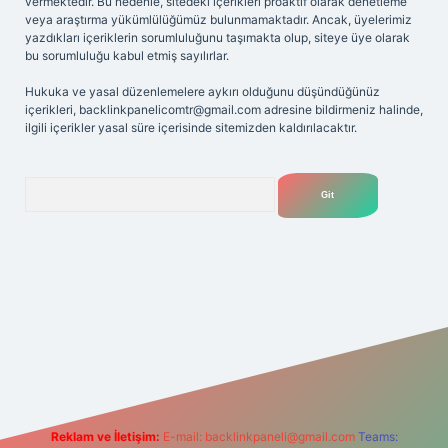
vermektedir. Bu nedenle, sitedeki içerikleri proaktif olarak denetleme
veya araştırma yükümlülüğümüz bulunmamaktadır. Ancak, üyelerimiz
yazdıkları içeriklerin sorumluluğunu taşımakta olup, siteye üye olarak
bu sorumluluğu kabul etmiş sayılırlar.
Hukuka ve yasal düzenlemelere aykırı olduğunu düşündüğünüz
içerikleri,
backlinkpanelicomtr@gmail.com
adresine bildirmeniz halinde,
ilgili içerikler yasal süre içerisinde sitemizden kaldırılacaktır.
Arama
et yeni giriş adresi
Reklam ve İletişim:
E-mail:
backlinkpaneli@gmail.com
Teams: