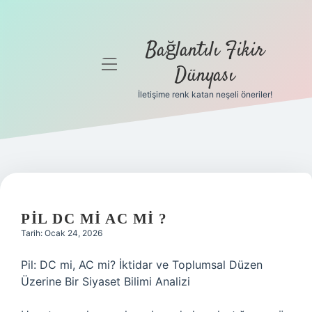
Bağlantılı Fikir
menüyü
Dünyası
aç
İletişime renk katan neşeli öneriler!
Anasayfa
Gizlilik
Politikası
Yasal Uyarı
PIL DC MI AC MI ?
Hakkımızda
Tarih: Ocak 24, 2026
Pil: DC mi, AC mi? İktidar ve Toplumsal Düzen
Üzerine Bir Siyaset Bilimi Analizi