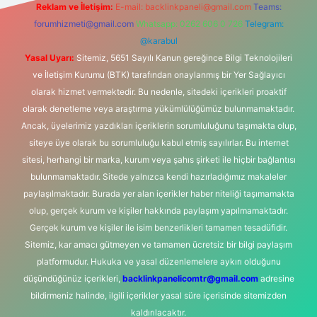
Reklam ve İletişim:
E-mail:
backlinkpaneli@gmail.com
Teams:
forumhizmeti@gmail.com
Whatsapp: 0262 606 0 726
Telegram:
@karabul
Yasal Uyarı:
Sitemiz, 5651 Sayılı Kanun gereğince Bilgi Teknolojileri
ve İletişim Kurumu (BTK) tarafından onaylanmış bir Yer Sağlayıcı
olarak hizmet vermektedir. Bu nedenle, sitedeki içerikleri proaktif
olarak denetleme veya araştırma yükümlülüğümüz bulunmamaktadır.
Ancak, üyelerimiz yazdıkları içeriklerin sorumluluğunu taşımakta olup,
siteye üye olarak bu sorumluluğu kabul etmiş sayılırlar. Bu internet
sitesi, herhangi bir marka, kurum veya şahıs şirketi ile hiçbir bağlantısı
bulunmamaktadır. Sitede yalnızca kendi hazırladığımız makaleler
paylaşılmaktadır. Burada yer alan içerikler haber niteliği taşımamakta
olup, gerçek kurum ve kişiler hakkında paylaşım yapılmamaktadır.
Gerçek kurum ve kişiler ile isim benzerlikleri tamamen tesadüfidir.
Sitemiz, kar amacı gütmeyen ve tamamen ücretsiz bir bilgi paylaşım
platformudur. Hukuka ve yasal düzenlemelere aykırı olduğunu
düşündüğünüz içerikleri,
backlinkpanelicomtr@gmail.com
adresine
bildirmeniz halinde, ilgili içerikler yasal süre içerisinde sitemizden
kaldırılacaktır.