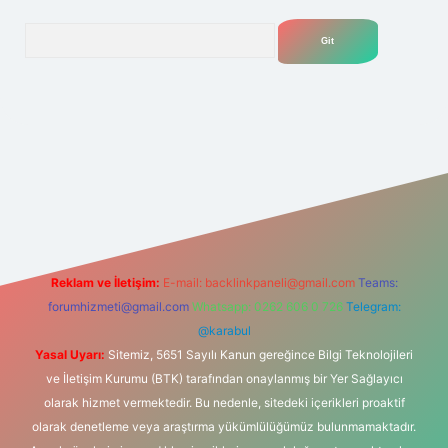
Arama
yeni giriş adresi
Reklam ve İletişim:
E-mail:
backlinkpaneli@gmail.com
Teams:
forumhizmeti@gmail.com
Whatsapp: 0262 606 0 726
Telegram:
@karabul
Yasal Uyarı:
Sitemiz, 5651 Sayılı Kanun gereğince Bilgi Teknolojileri
ve İletişim Kurumu (BTK) tarafından onaylanmış bir Yer Sağlayıcı
olarak hizmet vermektedir. Bu nedenle, sitedeki içerikleri proaktif
olarak denetleme veya araştırma yükümlülüğümüz bulunmamaktadır.