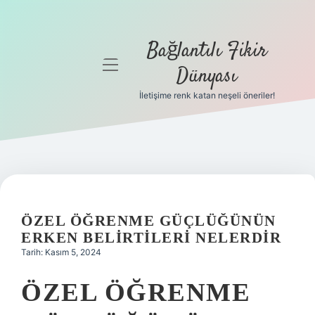
Bağlantılı Fikir
menüyü
Dünyası
aç
İletişime renk katan neşeli öneriler!
Anasayfa
Gizlilik
Politikası
Yasal Uyarı
ÖZEL ÖĞRENME GÜÇLÜĞÜNÜN
Hakkımızda
ERKEN BELIRTILERI NELERDIR
Tarih: Kasım 5, 2024
ÖZEL ÖĞRENME