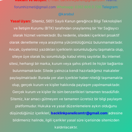
forumhizmeti@gmail.com
Whatsapp: 0262 606 0 726
Telegram:
@karabul
Yasal Uyarı:
Sitemiz, 5651 Sayılı Kanun gereğince Bilgi Teknolojileri
ve İletişim Kurumu (BTK) tarafından onaylanmış bir Yer Sağlayıcı
olarak hizmet vermektedir. Bu nedenle, sitedeki içerikleri proaktif
olarak denetleme veya araştırma yükümlülüğümüz bulunmamaktadır.
Ancak, üyelerimiz yazdıkları içeriklerin sorumluluğunu taşımakta olup,
siteye üye olarak bu sorumluluğu kabul etmiş sayılırlar. Bu internet
sitesi, herhangi bir marka, kurum veya şahıs şirketi ile hiçbir bağlantısı
bulunmamaktadır. Sitede yalnızca kendi hazırladığımız makaleler
paylaşılmaktadır. Burada yer alan içerikler haber niteliği taşımamakta
olup, gerçek kurum ve kişiler hakkında paylaşım yapılmamaktadır.
Gerçek kurum ve kişiler ile isim benzerlikleri tamamen tesadüfidir.
Sitemiz, kar amacı gütmeyen ve tamamen ücretsiz bir bilgi paylaşım
platformudur. Hukuka ve yasal düzenlemelere aykırı olduğunu
düşündüğünüz içerikleri,
backlinkpanelicomtr@gmail.com
adresine
bildirmeniz halinde, ilgili içerikler yasal süre içerisinde sitemizden
kaldırılacaktır.