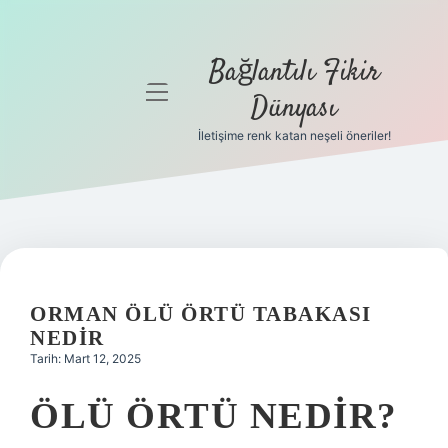
Bağlantılı Fikir
menüyü
Dünyası
aç
İletişime renk katan neşeli öneriler!
Anasayfa
Gizlilik
Politikası
Yasal Uyarı
ORMAN ÖLÜ ÖRTÜ TABAKASI
Hakkımızda
NEDIR
Tarih: Mart 12, 2025
ÖLÜ ÖRTÜ NEDIR?