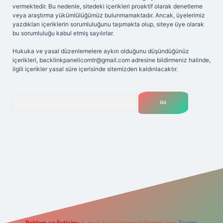
vermektedir. Bu nedenle, sitedeki içerikleri proaktif olarak denetleme
veya araştırma yükümlülüğümüz bulunmamaktadır. Ancak, üyelerimiz
yazdıkları içeriklerin sorumluluğunu taşımakta olup, siteye üye olarak
bu sorumluluğu kabul etmiş sayılırlar.
Hukuka ve yasal düzenlemelere aykırı olduğunu düşündüğünüz
içerikleri,
backlinkpanelicomtr@gmail.com
adresine bildirmeniz halinde,
ilgili içerikler yasal süre içerisinde sitemizden kaldırılacaktır.
Arama
si
Reklam ve İletişim:
E-mail:
backlinkpaneli@gmail.com
Teams: