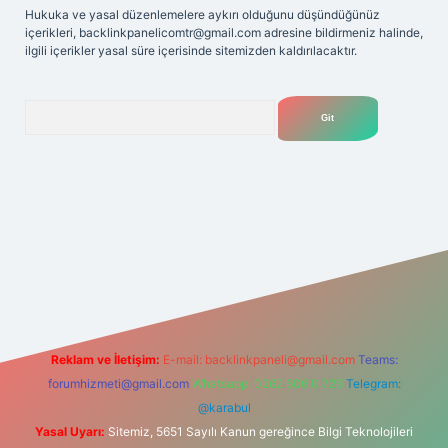
Hukuka ve yasal düzenlemelere aykırı olduğunu düşündüğünüz
içerikleri,
backlinkpanelicomtr@gmail.com
adresine bildirmeniz halinde,
ilgili içerikler yasal süre içerisinde sitemizden kaldırılacaktır.
Arama
et yeni giriş adresi
Reklam ve İletişim:
E-mail:
backlinkpaneli@gmail.com
Teams:
forumhizmeti@gmail.com
Whatsapp: 0262 606 0 726
Telegram:
@karabul
Yasal Uyarı:
Sitemiz, 5651 Sayılı Kanun gereğince Bilgi Teknolojileri