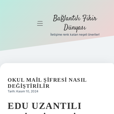
Bağlantılı Fikir
menüyü
Dünyası
aç
İletişime renk katan neşeli öneriler!
Anasayfa
Gizlilik
Politikası
Yasal Uyarı
OKUL MAIL ŞIFRESI NASIL
Hakkımızda
DEĞIŞTIRILIR
Tarih: Kasım 10, 2024
EDU UZANTILI