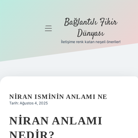
Bağlantılı Fikir
menüyü
Dünyası
aç
İletişime renk katan neşeli öneriler!
Anasayfa
Gizlilik
Politikası
Yasal Uyarı
NIRAN ISMININ ANLAMI NE
Hakkımızda
Tarih: Ağustos 4, 2025
NIRAN ANLAMI
NEDIR?