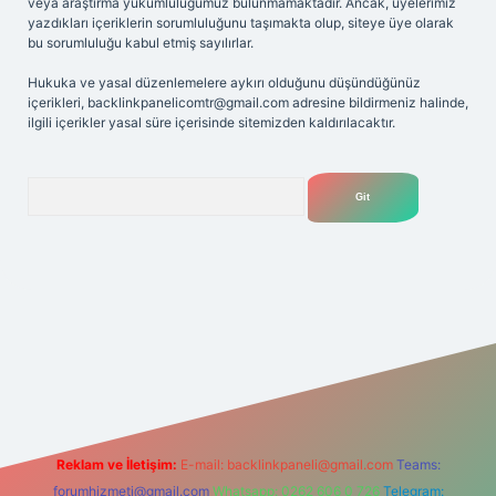
veya araştırma yükümlülüğümüz bulunmamaktadır. Ancak, üyelerimiz
yazdıkları içeriklerin sorumluluğunu taşımakta olup, siteye üye olarak
bu sorumluluğu kabul etmiş sayılırlar.
Hukuka ve yasal düzenlemelere aykırı olduğunu düşündüğünüz
içerikleri,
backlinkpanelicomtr@gmail.com
adresine bildirmeniz halinde,
ilgili içerikler yasal süre içerisinde sitemizden kaldırılacaktır.
Arama
i
Reklam ve İletişim:
E-mail:
backlinkpaneli@gmail.com
Teams:
forumhizmeti@gmail.com
Whatsapp: 0262 606 0 726
Telegram: