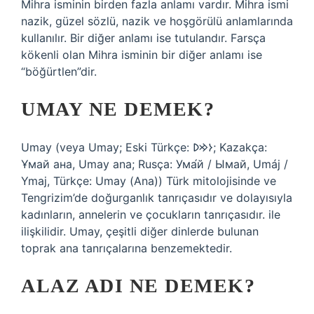
Mihra isminin birden fazla anlamı vardır. Mihra ismi
nazik, güzel sözlü, nazik ve hoşgörülü anlamlarında
kullanılır. Bir diğer anlamı ise tutulandır. Farsça
kökenli olan Mihra isminin bir diğer anlamı ise
“böğürtlen”dir.
UMAY NE DEMEK?
Umay (veya Umay; Eski Türkçe: 𐰆𐰢𐰖; Kazakça:
Ұмай aна, Umay ana; Rusça: Ума́й / Ымай, Umáj /
Ymaj, Türkçe: Umay (Ana)) Türk mitolojisinde ve
Tengrizim’de doğurganlık tanrıçasıdır ve dolayısıyla
kadınların, annelerin ve çocukların tanrıçasıdır. ile
ilişkilidir. Umay, çeşitli diğer dinlerde bulunan
toprak ana tanrıçalarına benzemektedir.
ALAZ ADI NE DEMEK?