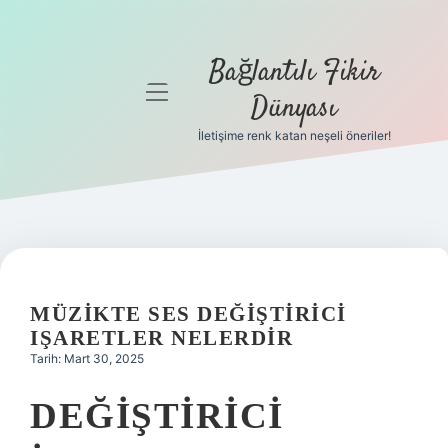
Bağlantılı Fikir
menüyü
Dünyası
aç
İletişime renk katan neşeli öneriler!
Anasayfa
Gizlilik
Politikası
Yasal Uyarı
MÜZIKTE SES DEĞIŞTIRICI
Hakkımızda
IŞARETLER NELERDIR
Tarih: Mart 30, 2025
DEĞIŞTIRICI