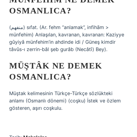
OSMANLICA?
(ﻣﻨﻔﻬﻢ) sıfat. (Ar. fehm “anlamak”, infihām >
münfehim) Anlaşılan, kavranan, kavranan: Kaziyye
gûyiyâ münfehim’in ahdinde idi / Güneş kimdir
tâvûs-ı zerrin-bâl şeb gurâb (Necâtî) Bey).
MÜŞTÂK NE DEMEK
OSMANLICA?
Müştak kelimesinin Türkçe-Türkçe sözlükteki
anlamı (Osmanlı dönemi) (coşku) İstek ve özlem
gösteren, aşırı coşkulu.