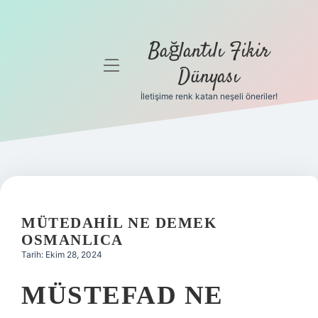
Bağlantılı Fikir
menüyü
Dünyası
aç
İletişime renk katan neşeli öneriler!
Anasayfa
Gizlilik
Politikası
Yasal Uyarı
MÜTEDAHIL NE DEMEK
Hakkımızda
OSMANLICA
Tarih: Ekim 28, 2024
MÜSTEFAD NE