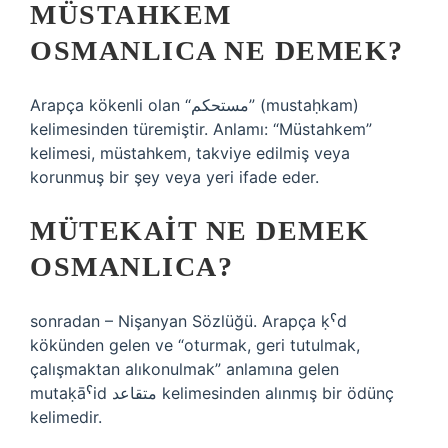
MÜSTAHKEM
OSMANLICA NE DEMEK?
Arapça kökenli olan “مستحكم” (mustaḥkam)
kelimesinden türemiştir. Anlamı: “Müstahkem”
kelimesi, müstahkem, takviye edilmiş veya
korunmuş bir şey veya yeri ifade eder.
MÜTEKAIT NE DEMEK
OSMANLICA?
sonradan – Nişanyan Sözlüğü. Arapça ḳˁd
kökünden gelen ve “oturmak, geri tutulmak,
çalışmaktan alıkonulmak” anlamına gelen
mutaḳāˁid متقاعد kelimesinden alınmış bir ödünç
kelimedir.