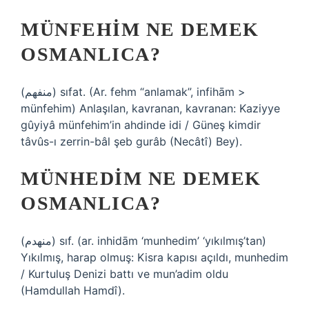
MÜNFEHIM NE DEMEK
OSMANLICA?
(ﻣﻨﻔﻬﻢ) sıfat. (Ar. fehm “anlamak”, infihām >
münfehim) Anlaşılan, kavranan, kavranan: Kaziyye
gûyiyâ münfehim’in ahdinde idi / Güneş kimdir
tâvûs-ı zerrin-bâl şeb gurâb (Necâtî) Bey).
MÜNHEDIM NE DEMEK
OSMANLICA?
(ﻣﻨﻬﺪﻡ) sıf. (ar. inhidām ‘munhedim’ ‘yıkılmış’tan)
Yıkılmış, harap olmuş: Kisra kapısı açıldı, munhedim
/ Kurtuluş Denizi battı ve mun’adim oldu
(Hamdullah Hamdî).