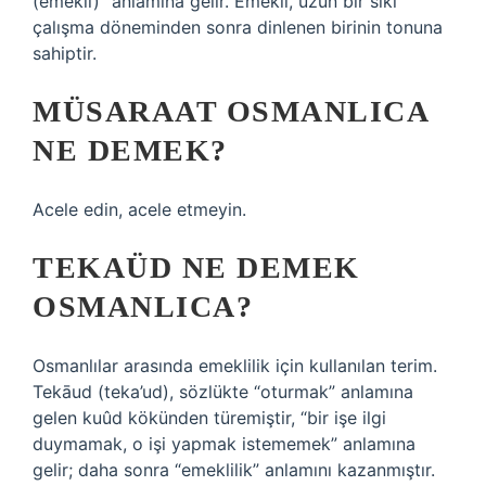
(emekli)” anlamına gelir. Emekli, uzun bir sıkı
çalışma döneminden sonra dinlenen birinin tonuna
sahiptir.
MÜSARAAT OSMANLICA
NE DEMEK?
Acele edin, acele etmeyin.
TEKAÜD NE DEMEK
OSMANLICA?
Osmanlılar arasında emeklilik için kullanılan terim.
Tekāud (teka’ud), sözlükte “oturmak” anlamına
gelen kuûd kökünden türemiştir, “bir işe ilgi
duymamak, o işi yapmak istememek” anlamına
gelir; daha sonra “emeklilik” anlamını kazanmıştır.