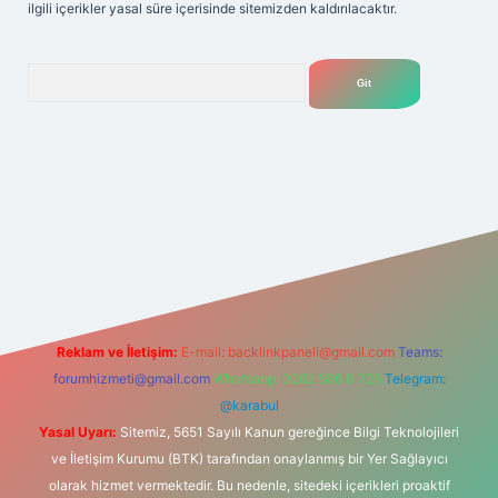
ilgili içerikler yasal süre içerisinde sitemizden kaldırılacaktır.
Arama
bet yeni giriş adresi
Reklam ve İletişim:
E-mail:
backlinkpaneli@gmail.com
Teams:
forumhizmeti@gmail.com
Whatsapp: 0262 606 0 726
Telegram:
@karabul
Yasal Uyarı:
Sitemiz, 5651 Sayılı Kanun gereğince Bilgi Teknolojileri
ve İletişim Kurumu (BTK) tarafından onaylanmış bir Yer Sağlayıcı
olarak hizmet vermektedir. Bu nedenle, sitedeki içerikleri proaktif