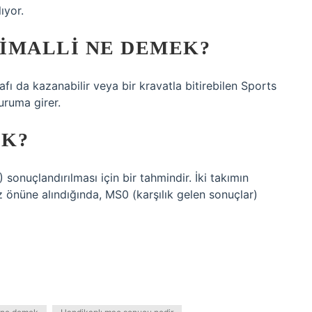
ıyor.
TIMALLI NE DEMEK?
fı da kazanabilir veya bir kravatla bitirebilen Sports
uruma girer.
EK?
nuçlandırılması için bir tahmindir. İki takımın
z önüne alındığında, MS0 (karşılık gelen sonuçlar)