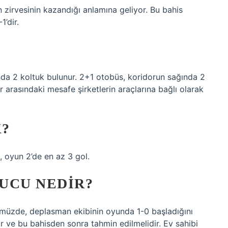
n zirvesinin kazandığı anlamına geliyor. Bu bahis
’dir.
da 2 koltuk bulunur. 2+1 otobüs, koridorun sağında 2
ar arasındaki mesafe şirketlerin araçlarına bağlı olarak
K?
, oyun 2’de en az 3 gol.
UCU NEDIR?
ümüzde, deplasman ekibinin oyunda 1-0 başladığını
r ve bu bahisden sonra tahmin edilmelidir. Ev sahibi