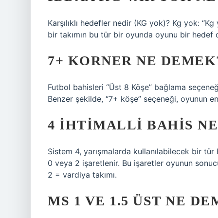
Karşılıklı hedefler nedir (KG yok)? Kg yok: “Kg 
bir takımın bu tür bir oyunda oyunu bir hede
7+ KORNER NE DEMEK
Futbol bahisleri “Üst 8 Köşe” bağlama seçeneğ
Benzer şekilde, “7+ köşe” seçeneği, oyunun en 
4 İHTIMALLI BAHIS N
Sistem 4, yarışmalarda kullanılabilecek bir tür 
0 veya 2 işaretlenir. Bu işaretler oyunun sonuc
2 = vardiya takımı.
MS 1 VE 1.5 ÜST NE D