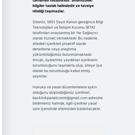
tamamen tesadüfidir. Sitemizdeki
bilgiler taslak halindedir ve tavsiye
niteliği taşımazlar.
Sitemiz, 5651 Sayılı Kanun gereğince Bilgi
Teknolojileri ve İletişim Kurumu (BTK)
tarafından onaylanmış bir Yer Sağlayıcı
olarak hizmet vermektedir. Bu nedenle,
sitedeki içerikleri proaktif olarak
denetleme veya araştırma
yükümlülüğümüz bulunmamaktadır.
Ancak, üyelerimiz yazdıkları içeriklerin
sorumluluğunu taşımakta olup, siteye üye
olarak bu sorumluluğu kabul etmiş
sayılırlar.
Hukuka ve yasal düzenlemelere aykırı
olduğunu düşündüğünüz içerikleri,
backlinkpanelicomtr@gmail.com
adresine
bildirmeniz halinde, ilgili içerikler yasal
süre içerisinde sitemizden kaldırılacaktır.
Arama