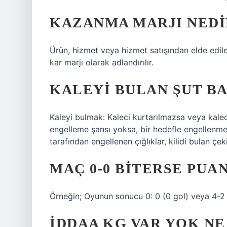
KAZANMA MARJI NEDI
Ürün, hizmet veya hizmet satışından elde edilen 
kar marjı olarak adlandırılır.
KALEYI BULAN ŞUT BA
Kaleyi bulmak: Kaleci kurtarılmazsa veya kale
engelleme şansı yoksa, bir hedefle engellenm
tarafından engellenen çığlıklar, kilidi bulan çe
MAÇ 0-0 BITERSE PUAN
Örneğin; Oyunun sonucu 0: 0 (0 gol) veya 4-2 (6
İDDAA KG VAR YOK N