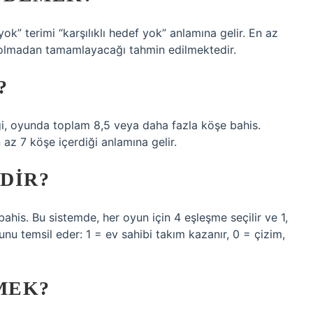
yok” terimi “karşılıklı hedef yok” anlamına gelir. En az
f olmadan tamamlayacağı tahmin edilmektedir.
?
i, oyunda toplam 8,5 veya daha fazla köşe bahis.
az 7 köşe içerdiği anlamına gelir.
EDIR?
bahis. Bu sistemde, her oyun için 4 eşleşme seçilir ve 1,
unu temsil eder: 1 = ev sahibi takım kazanır, 0 = çizim,
EMEK?