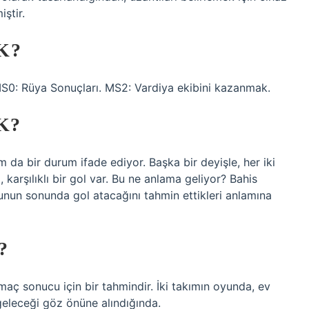
ştir.
K?
MS0: Rüya Sonuçları. MS2: Vardiya ekibini kazanmak.
K?
kım da bir durum ifade ediyor. Başka bir deyişle, her iki
karşılıklı bir gol var. Bu ne anlama geliyor? Bahis
oyunun sonunda gol atacağını tahmin ettikleri anlamına
?
maç sonucu için bir tahmindir. İki takımın oyunda, ev
geleceği göz önüne alındığında.