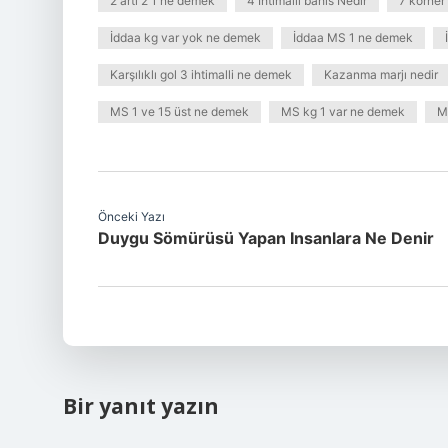
2 artı 2 1 ne demek
4 İhtimalli bahis Nedir
7 korner
İddaa kg var yok ne demek
İddaa MS 1 ne demek
Karşılıklı gol 3 ihtimalli ne demek
Kazanma marjı nedir
MS 1 ve 15 üst ne demek
MS kg 1 var ne demek
M
Önceki Yazı
Duygu Sömürüsü Yapan Insanlara Ne Denir
Bir yanıt yazın