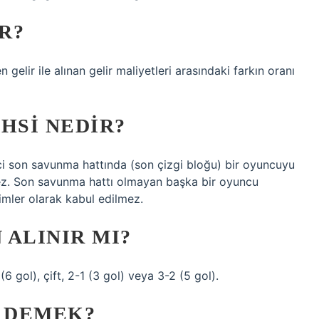
R?
gelir ile alınan gelir maliyetleri arasındaki farkın oranı
HSI NEDIR?
ci son savunma hattında (son çizgi bloğu) bir oyuncuyu
ez. Son savunma hattı olmayan başka bir oyuncu
kimler olarak kabul edilmez.
 ALINIR MI?
 gol), çift, 2-1 (3 gol) veya 3-2 (5 gol).
E DEMEK?