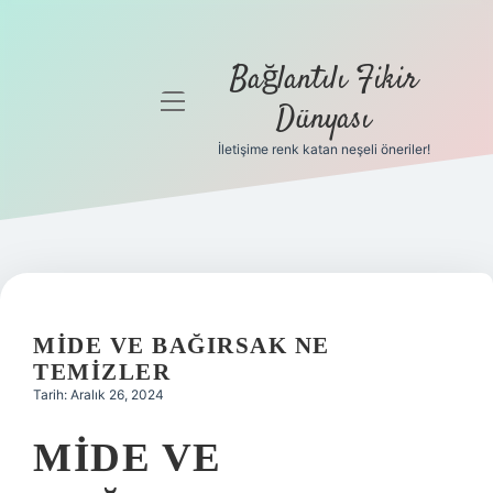
Bağlantılı Fikir
menüyü
Dünyası
aç
İletişime renk katan neşeli öneriler!
Anasayfa
Gizlilik
Politikası
Yasal Uyarı
MIDE VE BAĞIRSAK NE
Hakkımızda
TEMIZLER
Tarih: Aralık 26, 2024
MIDE VE