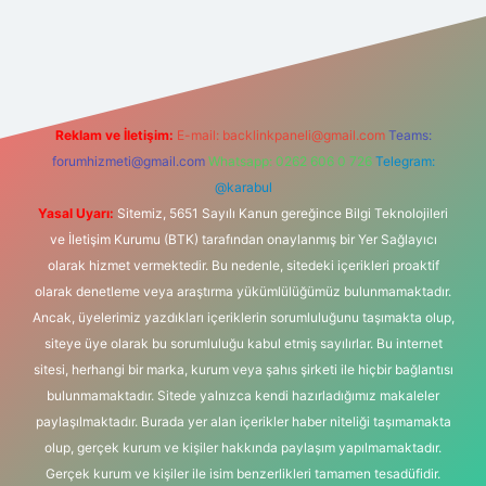
adresi
Reklam ve İletişim:
E-mail:
backlinkpaneli@gmail.com
Teams:
forumhizmeti@gmail.com
Whatsapp: 0262 606 0 726
Telegram:
@karabul
Yasal Uyarı:
Sitemiz, 5651 Sayılı Kanun gereğince Bilgi Teknolojileri
ve İletişim Kurumu (BTK) tarafından onaylanmış bir Yer Sağlayıcı
olarak hizmet vermektedir. Bu nedenle, sitedeki içerikleri proaktif
olarak denetleme veya araştırma yükümlülüğümüz bulunmamaktadır.
Ancak, üyelerimiz yazdıkları içeriklerin sorumluluğunu taşımakta olup,
siteye üye olarak bu sorumluluğu kabul etmiş sayılırlar. Bu internet
sitesi, herhangi bir marka, kurum veya şahıs şirketi ile hiçbir bağlantısı
bulunmamaktadır. Sitede yalnızca kendi hazırladığımız makaleler
paylaşılmaktadır. Burada yer alan içerikler haber niteliği taşımamakta
olup, gerçek kurum ve kişiler hakkında paylaşım yapılmamaktadır.
Gerçek kurum ve kişiler ile isim benzerlikleri tamamen tesadüfidir.