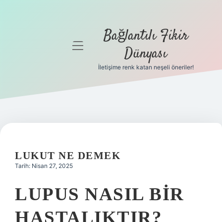
Bağlantılı Fikir
menüyü
Dünyası
aç
İletişime renk katan neşeli öneriler!
Anasayfa
Gizlilik
Politikası
Yasal Uyarı
LUKUT NE DEMEK
Hakkımızda
Tarih: Nisan 27, 2025
LUPUS NASIL BIR
HASTALIKTIR?