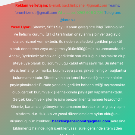
Reklam ve İletişim:
E-mail:
backlinkpaneli@gmail.com
Teams:
forumhizmeti@gmail.com
Whatsapp: 0262 606 0 726
Telegram:
@karabul
Yasal Uyarı:
Sitemiz, 5651 Sayılı Kanun gereğince Bilgi Teknolojileri
ve İletişim Kurumu (BTK) tarafından onaylanmış bir Yer Sağlayıcı
olarak hizmet vermektedir. Bu nedenle, sitedeki içerikleri proaktif
olarak denetleme veya araştırma yükümlülüğümüz bulunmamaktadır.
Ancak, üyelerimiz yazdıkları içeriklerin sorumluluğunu taşımakta olup,
siteye üye olarak bu sorumluluğu kabul etmiş sayılırlar. Bu internet
sitesi, herhangi bir marka, kurum veya şahıs şirketi ile hiçbir bağlantısı
bulunmamaktadır. Sitede yalnızca kendi hazırladığımız makaleler
paylaşılmaktadır. Burada yer alan içerikler haber niteliği taşımamakta
olup, gerçek kurum ve kişiler hakkında paylaşım yapılmamaktadır.
Gerçek kurum ve kişiler ile isim benzerlikleri tamamen tesadüfidir.
Sitemiz, kar amacı gütmeyen ve tamamen ücretsiz bir bilgi paylaşım
platformudur. Hukuka ve yasal düzenlemelere aykırı olduğunu
düşündüğünüz içerikleri,
backlinkpanelicomtr@gmail.com
adresine
bildirmeniz halinde, ilgili içerikler yasal süre içerisinde sitemizden