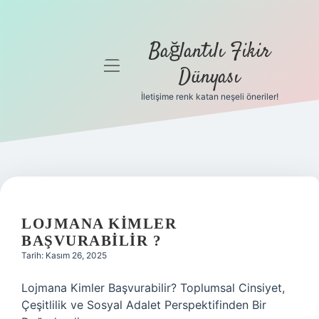
Bağlantılı Fikir
menüyü
Dünyası
aç
İletişime renk katan neşeli öneriler!
Anasayfa
Gizlilik
Politikası
Yasal Uyarı
LOJMANA KIMLER
Hakkımızda
BAŞVURABILIR ?
Tarih: Kasım 26, 2025
Lojmana Kimler Başvurabilir? Toplumsal Cinsiyet,
Çeşitlilik ve Sosyal Adalet Perspektifinden Bir