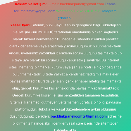
Reklam ve İletişim:
E-mail:
backlinkpaneli@gmail.com
Teams:
forumhizmeti@gmail.com
Whatsapp: 0262 606 0 726
Telegram:
@karabul
Yasal Uyarı:
Sitemiz, 5651 Sayılı Kanun gereğince Bilgi Teknolojileri
ve İletişim Kurumu (BTK) tarafından onaylanmış bir Yer Sağlayıcı
olarak hizmet vermektedir. Bu nedenle, sitedeki içerikleri proaktif
olarak denetleme veya araştırma yükümlülüğümüz bulunmamaktadır.
Ancak, üyelerimiz yazdıkları içeriklerin sorumluluğunu taşımakta olup,
siteye üye olarak bu sorumluluğu kabul etmiş sayılırlar. Bu internet
sitesi, herhangi bir marka, kurum veya şahıs şirketi ile hiçbir bağlantısı
bulunmamaktadır. Sitede yalnızca kendi hazırladığımız makaleler
paylaşılmaktadır. Burada yer alan içerikler haber niteliği taşımamakta
olup, gerçek kurum ve kişiler hakkında paylaşım yapılmamaktadır.
Gerçek kurum ve kişiler ile isim benzerlikleri tamamen tesadüfidir.
Sitemiz, kar amacı gütmeyen ve tamamen ücretsiz bir bilgi paylaşım
platformudur. Hukuka ve yasal düzenlemelere aykırı olduğunu
düşündüğünüz içerikleri,
backlinkpanelicomtr@gmail.com
adresine
bildirmeniz halinde, ilgili içerikler yasal süre içerisinde sitemizden
kaldırılacaktır.