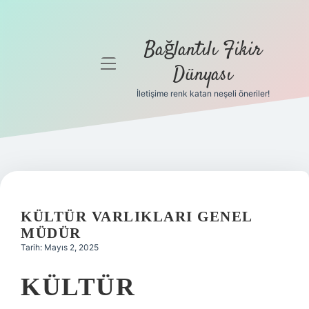
Bağlantılı Fikir
menüyü
Dünyası
aç
İletişime renk katan neşeli öneriler!
Anasayfa
Gizlilik
Politikası
Yasal Uyarı
KÜLTÜR VARLIKLARI GENEL
Hakkımızda
MÜDÜR
Tarih: Mayıs 2, 2025
KÜLTÜR