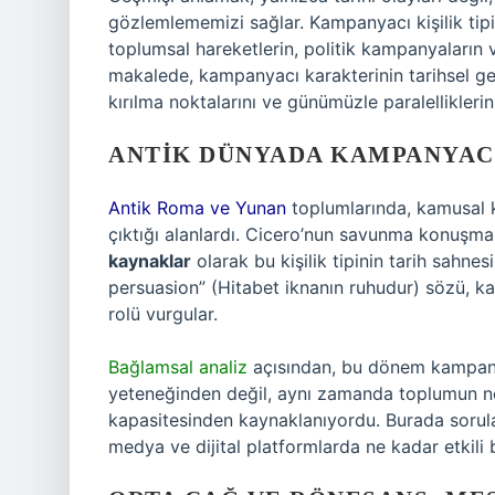
gözlemlememizi sağlar. Kampanyacı kişilik tipi
toplumsal hareketlerin, politik kampanyaların 
makalede, kampanyacı karakterinin tarihsel geli
kırılma noktalarını ve günümüzle paralelliklerin
ANTIK DÜNYADA KAMPANYAC
Antik Roma ve Yunan
toplumlarında, kamusal k
çıktığı alanlardı. Cicero’nun savunma konuşmal
kaynaklar
olarak bu kişilik tipinin tarih sahnes
persuasion” (Hitabet iknanın ruhudur) sözü, 
rolü vurgular.
Bağlamsal analiz
açısından, bu dönem kampanya
yeteneğinden değil, aynı zamanda toplumun nor
kapasitesinden kaynaklanıyordu. Burada sorul
medya ve dijital platformlarda ne kadar etkili