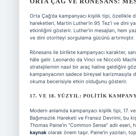
ORTA ÇAĞ VE RÖNESANS: ME
Orta Çağ’da kampanyacı kişilik tipi, özellikle 
hareketleri, Martin Luther’in 95 Tez’i ve dini ya
etkinliğini gösterir. Luther’in mesajları, hem 
ve dini otoriteyi sorgulama gücünü artırmıştır.
Rönesans ile birlikte kampanyacı karakter, sana
hâle gelir. Leonardo da Vinci ve Niccolò Machi
stratejilerinin nasıl bir araç haline geldiğini g
kampanyacının sadece bireysel karizmasıyla de
okuma becerisiyle etkin olduğunu gösterir.
17. VE 18. YÜZYIL: POLITIK KAMPA
Modern anlamda kampanyacı kişilik tipi, 17. ve 
Bağımsızlık Hareketi ve Fransız Devrimi, bu kişi
Thomas Paine’in “Common Sense” adlı eseri, h
kaynak
olarak önem taşır. Paine’in yazıları, top