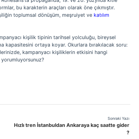
Rönesans’ta propaganda, 19. ve 20. yüzyılda kitle
formlar, bu karakterin araçları olarak öne çıkmıştır.
şiliğin toplumsal dönüşüm, meşruiyet ve
katılım
anyacı kişilik tipinin tarihsel yolculuğu, bireysel
ma kapasitesini ortaya koyar. Okurlara bırakılacak soru:
inizde, kampanyacı kişiliklerin etkisini hangi
ıl yorumluyorsunuz?
Sonraki Yazı
Hızlı tren İstanbuldan Ankaraya kaç saatte gider
?