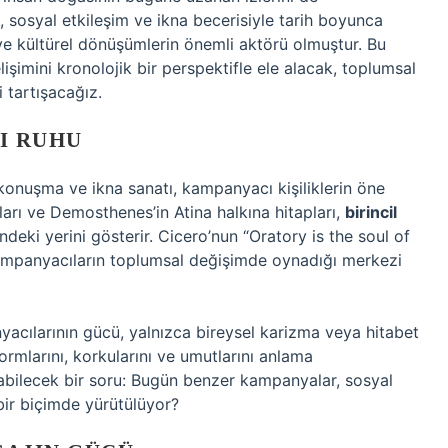
, sosyal etkileşim ve ikna becerisiyle tarih boyunca
ve kültürel dönüşümlerin önemli aktörü olmuştur. Bu
şimini kronolojik bir perspektifle ele alacak, toplumsal
i tartışacağız.
I RUHU
onuşma ve ikna sanatı, kampanyacı kişiliklerin öne
arı ve Demosthenes’in Atina halkına hitapları,
birincil
indeki yerini gösterir. Cicero’nun “Oratory is the soul of
kampanyacıların toplumsal değişimde oynadığı merkezi
cılarının gücü, yalnızca bireysel karizma veya hitabet
mlarını, korkularını ve umutlarını anlama
abilecek bir soru: Bugün benzer kampanyalar, sosyal
 bir biçimde yürütülüyor?