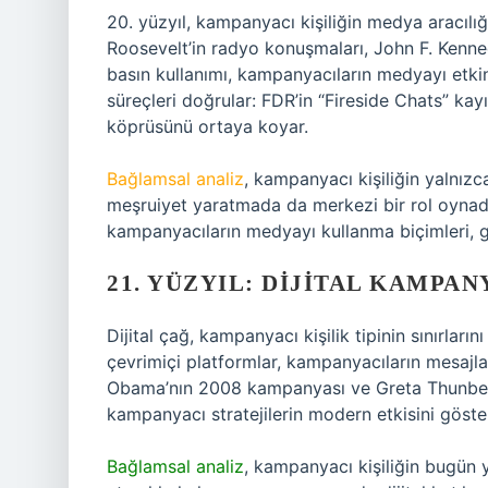
20. yüzyıl, kampanyacı kişiliğin medya aracılığı
Roosevelt’in radyo konuşmaları, John F. Kenn
basın kullanımı, kampanyacıların medyayı etkin
süreçleri doğrular: FDR’in “Fireside Chats” ka
köprüsünü ortaya koyar.
Bağlamsal analiz
, kampanyacı kişiliğin yalnız
meşruiyet yaratmada da merkezi bir rol oynadığ
kampanyacıların medyayı kullanma biçimleri, geçm
21. YÜZYIL: DIJITAL KAMPA
Dijital çağ, kampanyacı kişilik tipinin sınırlar
çevrimiçi platformlar, kampanyacıların mesajla
Obama’nın 2008 kampanyası ve Greta Thunberg
kampanyacı stratejilerin modern etkisini göster
Bağlamsal analiz
, kampanyacı kişiliğin bugün 