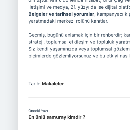
olmuştur. Antik dönemde hitabet, Orta Çağ ve 
iletişimi ve medya, 21. yüzyılda ise dijital plat
Belgeler ve tarihsel yorumlar
, kampanyacı ki
yaratmadaki merkezi rolünü kanıtlar.
Geçmiş, bugünü anlamak için bir rehberdir; kamp
strateji, toplumsal etkileşim ve topluluk yarat
Siz kendi yaşamınızda veya toplumsal gözlemler
biçimlerde gözlemliyorsunuz ve bu etkiyi nas
Tarih:
Makaleler
Önceki Yazı
En ünlü samuray kimdir ?