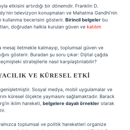
yla etkisini artırdığı bir dönemdir. Franklin D.
edy’nin televizyon konuşmaları ve Mahatma Gandhi’nin
 kullanma becerisini gösterir.
Birincil belgeler
bu
yıtları, doğrudan halkla kurulan güven ve
katılım
ca mesaj iletmekle kalmayıp, toplumsal güven ve
ını gösterir. Buradan şu soru çıkar: Dijital çağda
işteki stratejilerle nasıl karşılaştırılabilir?
NYACILIK VE KÜRESEL ETKI
ını genişletmiştir. Sosyal medya, mobil uygulamalar ve
rını küresel ölçekte yaymasını sağlamaktadır. Barack
’in iklim hareketi,
belgelere dayalı örnekler
olarak
ir.
yalnızca toplumsal ve politik hareketleri organize