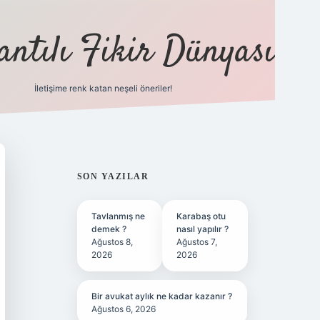
antılı Fikir Dünyası
İletişime renk katan neşeli öneriler!
ilbet yeni giriş adresi
SIDEBAR
SON YAZILAR
Tavlanmış ne
Karabaş otu
demek ?
nasıl yapılır ?
Ağustos 8,
Ağustos 7,
2026
2026
Bir avukat aylık ne kadar kazanır ?
Ağustos 6, 2026