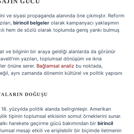
SAJIN GÜCÜ
dini ve siyasi propaganda alanında öne çıkmıştır. Reform
zıları,
birincil belgeler
olarak kampanyacı yaklaşımın
yazılı hem de sözlü olarak toplumda geniş yankı bulmuş
t ve bilginin bir araya geldiği alanlarda da görünür
avelli’nin yazıları, toplumsal dönüşüm ve ikna
özler önüne serer.
Bağlamsal analiz
bu noktada,
ğil, aynı zamanda dönemin kültürel ve politik yapısını
NYALARIN DOĞUŞU
18. yüzyılda politik alanda belirginleşir. Amerikan
lik tipinin toplumsal etkisinin somut örneklerini sunar.
alkı harekete geçirme gücü bakımından bir
birincil
lumsal mesajı etkili ve erişilebilir bir biçimde iletmenin