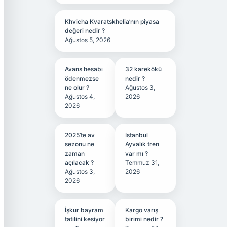
Khvicha Kvaratskhelia’nın piyasa
değeri nedir ?
Ağustos 5, 2026
Avans hesabı
32 karekökü
ödenmezse
nedir ?
ne olur ?
Ağustos 3,
Ağustos 4,
2026
2026
2025’te av
İstanbul
sezonu ne
Ayvalık tren
zaman
var mı ?
açılacak ?
Temmuz 31,
Ağustos 3,
2026
2026
İşkur bayram
Kargo varış
tatilini kesiyor
birimi nedir ?