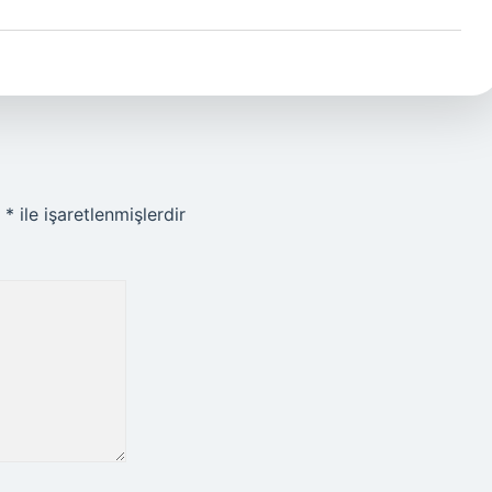
r
*
ile işaretlenmişlerdir