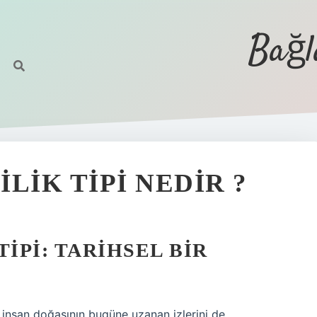
Bağl
LIK TIPI NEDIR ?
IPI: TARIHSEL BIR
, insan doğasının bugüne uzanan izlerini de