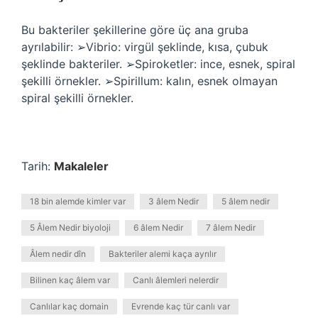
Bu bakteriler şekillerine göre üç ana gruba
ayrılabilir: ➢Vibrio: virgül şeklinde, kısa, çubuk
şeklinde bakteriler. ➢Spiroketler: ince, esnek, spiral
şekilli örnekler. ➢Spirillum: kalın, esnek olmayan
spiral şekilli örnekler.
Tarih:
Makaleler
18 bin alemde kimler var
3 âlem Nedir
5 âlem nedir
5 Âlem Nedir biyoloji
6 âlem Nedir
7 âlem Nedir
Âlem nedir dîn
Bakteriler alemi kaça ayrılır
Bilinen kaç âlem var
Canlı âlemleri nelerdir
Canlılar kaç domain
Evrende kaç tür canlı var