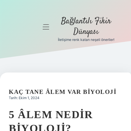
Bağlantılı Fikir
menüyü
Dünyası
aç
İletişime renk katan neşeli öneriler!
Anasayfa
Gizlilik
Politikası
Yasal Uyarı
KAÇ TANE ÂLEM VAR BIYOLOJI
Hakkımızda
Tarih: Ekim 1, 2024
5 ÂLEM NEDIR
BIYOLOJI?