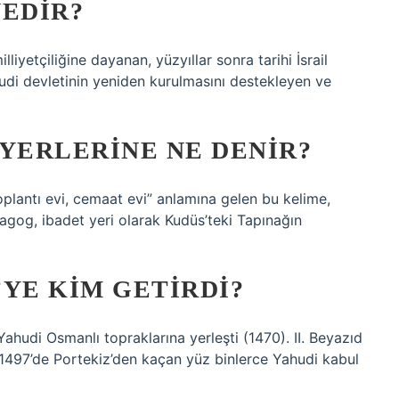
NEDIR?
udi devletinin yeniden kurulmasını destekleyen ve
YERLERINE NE DENIR?
oplantı evi, cemaat evi” anlamına gelen bu kelime,
nagog, ibadet yeri olarak Kudüs’teki Tapınağın
YE KIM GETIRDI?
hudi Osmanlı topraklarına yerleşti (1470). II. Beyazıd
1497’de Portekiz’den kaçan yüz binlerce Yahudi kabul