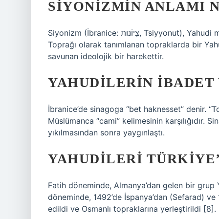
SIYONIZMIN ANLAMI 
Siyonizm (İbranice: צִיּוֹנוּת, Tsiyyonut), Yahudi milliyetçiliğine dayanan, yüzyıllar sonra tarihi İsrail
Toprağı olarak tanımlanan topraklarda bir Yah
savunan ideolojik bir harekettir.
YAHUDILERIN IBADET 
İbranice’de sinagoga “bet haknesset” denir. “T
Müslümanca “cami” kelimesinin karşılığıdır. Si
yıkılmasından sonra yaygınlaştı.
YAHUDILERI TÜRKIYE’
Fatih döneminde, Almanya’dan gelen bir grup Ya
döneminde, 1492’de İspanya’dan (Sefarad) ve 
edildi ve Osmanlı topraklarına yerleştirildi [8].