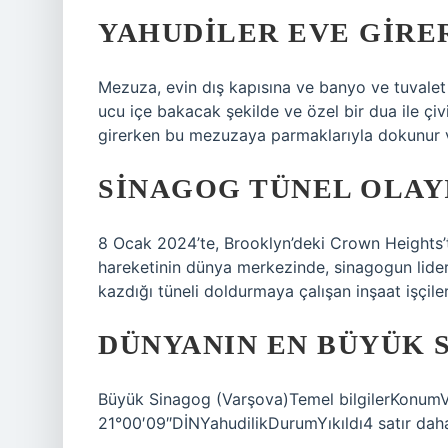
YAHUDILER EVE GIRE
Mezuza, evin dış kapısına ve banyo ve tuvalet h
ucu içe bakacak şekilde ve özel bir dua ile çiv
girerken bu mezuzaya parmaklarıyla dokunur 
SINAGOG TÜNEL OLAY
8 Ocak 2024’te, Brooklyn’deki Crown Heights
hareketinin dünya merkezinde, sinagogun liderl
kazdığı tüneli doldurmaya çalışan inşaat işçiler
DÜNYANIN EN BÜYÜK 
Büyük Sinagog (Varşova)Temel bilgilerKonumV
21°00′09″DİNYahudilikDurumYıkıldı4 satır dah