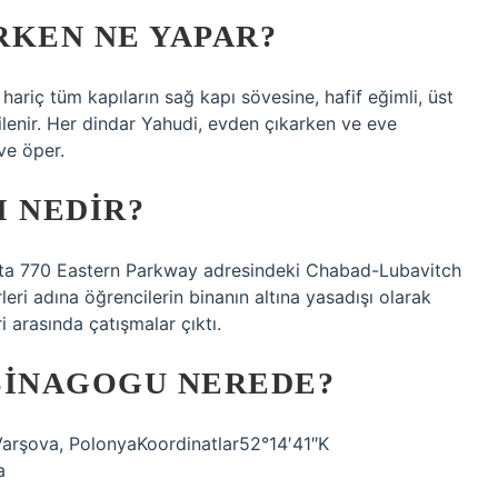
RKEN NE YAPAR?
ariç tüm kapıların sağ kapı sövesine, hafif eğimli, üst
ilenir. Her dindar Yahudi, evden çıkarken ve eve
ve öper.
I NEDIR?
’ta 770 Eastern Parkway adresindeki Chabad-Lubavitch
eri adına öğrencilerin binanın altına yasadışı olarak
i arasında çatışmalar çıktı.
SINAGOGU NEREDE?
arşova, PolonyaKoordinatlar52°14′41″K
a