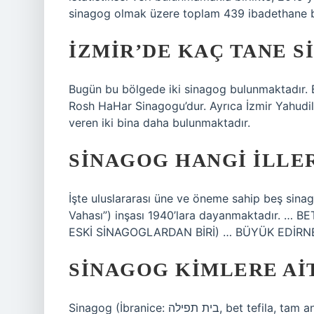
sinagog olmak üzere toplam 439 ibadethane 
İZMIR’DE KAÇ TANE S
Bugün bu bölgede iki sinagog bulunmaktadır. Bu
Rosh HaHar Sinagogu’dur. Ayrıca İzmir Yahudile
veren iki bina daha bulunmaktadır.
SINAGOG HANGI ILLE
İşte uluslararası üne ve öneme sahip beş si
Vahası”) inşası 1940’lara dayanmaktadır. … 
ESKİ SİNAGOGLARDAN BİRİ) … BÜYÜK EDİRN
SINAGOG KIMLERE AI
Sinagog (İbranice: בית תפילה, bet tefila, tam anlamıyla “dua evi”; Yidiş: שול, şul; Ladino: אשנוגה,