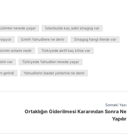
üslimler nerede yaşar
İstanbulda kaç adet sinagog var
yaşıyor
İzmirli Yahudilere ne denir
Sinagog hangi illerde var
izmin anlamı nedir
Türkiyede aktif kaç kilise var
slim var
Türkiyede Yahudiler nerede yaşar
m getirdi
Yahudilerin ibadet yerlerine ne denir
Sonraki Yazı
Ortaklığın Giderilmesi Kararından Sonra Ne
Yapılır