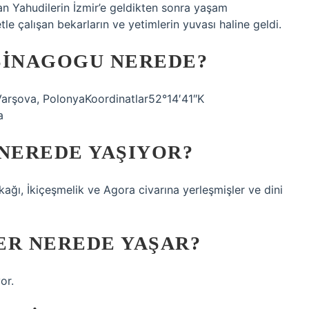
n Yahudilerin İzmir’e geldikten sonra yaşam
le çalışan bekarların ve yetimlerin yuvası haline geldi.
SINAGOGU NEREDE?
arşova, PolonyaKoordinatlar52°14′41″K
a
 NEREDE YAŞIYOR?
kağı, İkiçeşmelik ve Agora civarına yerleşmişler ve dini
ER NEREDE YAŞAR?
or.