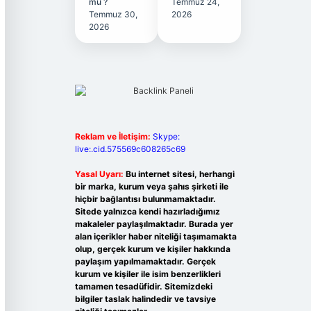
mu ?
Temmuz 24,
Temmuz 30,
2026
2026
Reklam ve İletişim:
Skype:
live:.cid.575569c608265c69
Yasal Uyarı:
Bu internet sitesi, herhangi
bir marka, kurum veya şahıs şirketi ile
hiçbir bağlantısı bulunmamaktadır.
Sitede yalnızca kendi hazırladığımız
makaleler paylaşılmaktadır. Burada yer
alan içerikler haber niteliği taşımamakta
olup, gerçek kurum ve kişiler hakkında
paylaşım yapılmamaktadır. Gerçek
kurum ve kişiler ile isim benzerlikleri
tamamen tesadüfidir. Sitemizdeki
bilgiler taslak halindedir ve tavsiye