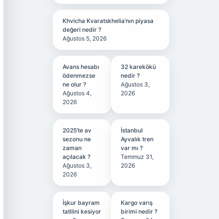
Khvicha Kvaratskhelia’nın piyasa
değeri nedir ?
Ağustos 5, 2026
Avans hesabı
32 karekökü
ödenmezse
nedir ?
ne olur ?
Ağustos 3,
Ağustos 4,
2026
2026
2025’te av
İstanbul
sezonu ne
Ayvalık tren
zaman
var mı ?
açılacak ?
Temmuz 31,
Ağustos 3,
2026
2026
İşkur bayram
Kargo varış
tatilini kesiyor
birimi nedir ?