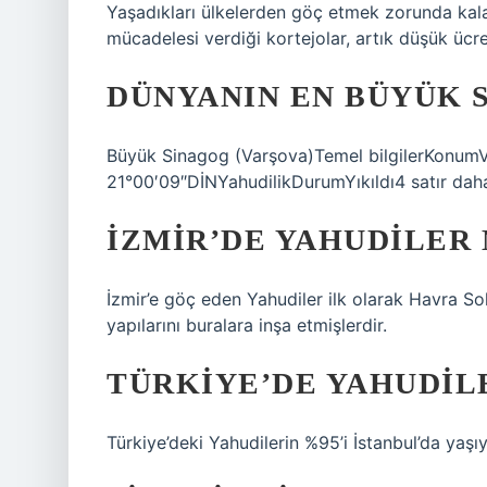
Yaşadıkları ülkelerden göç etmek zorunda kala
mücadelesi verdiği kortejolar, artık düşük ücret
DÜNYANIN EN BÜYÜK 
Büyük Sinagog (Varşova)Temel bilgilerKonumV
21°00′09″DİNYahudilikDurumYıkıldı4 satır dah
İZMIR’DE YAHUDILER
İzmir’e göç eden Yahudiler ilk olarak Havra So
yapılarını buralara inşa etmişlerdir.
TÜRKIYE’DE YAHUDIL
Türkiye’deki Yahudilerin %95’i İstanbul’da yaşıy