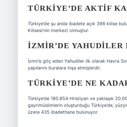
TÜRKIYE’DE AKTIF KA
Türkiye’de şu anda ibadete açık 398 kilise bul
Kilisesi’nin merkezi olmuştur.
İZMIR’DE YAHUDILER
İzmir’e göç eden Yahudiler ilk olarak Havra So
yapılarını buralara inşa etmişlerdir.
TÜRKIYE’DE NE KADA
Türkiye’de 180.854 Hristiyan ve yaklaşık 20.0
gayrimüslimlerin oluşturduğu Türkiye’de, yüzyıl
üzere 435 ibadethane bulunuyor.