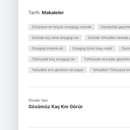
Tarih:
Makaleler
Dünyanın en büyük sinagogu nerede
İstanbulda gayrim
İzmirde kaç tane sinagog var
İzmirde Yahudiler nerede 
Sinagog kimlere ait
Sinagog tünel olayı nedir
Siyon
Türkiyede kaç sinagog var
Türkiyede ne kadar gayrimü
Yahudiler eve girerken ne yapar
Yahudileri Türkiyeye ki
Önceki Yazı
Gözümüz Kaç Km Görür