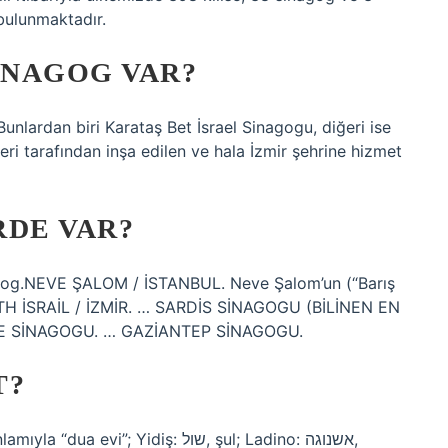
bulunmaktadır.
INAGOG VAR?
nlardan biri Karataş Bet İsrael Sinagogu, diğeri ise
ri tarafından inşa edilen ve hala İzmir şehrine hizmet
RDE VAR?
nagog.NEVE ŞALOM / İSTANBUL. Neve Şalom’un (“Barış
BETH İSRAİL / İZMİR. … SARDİS SİNAGOGU (BİLİNEN EN
E SİNAGOGU. … GAZİANTEP SİNAGOGU.
T?