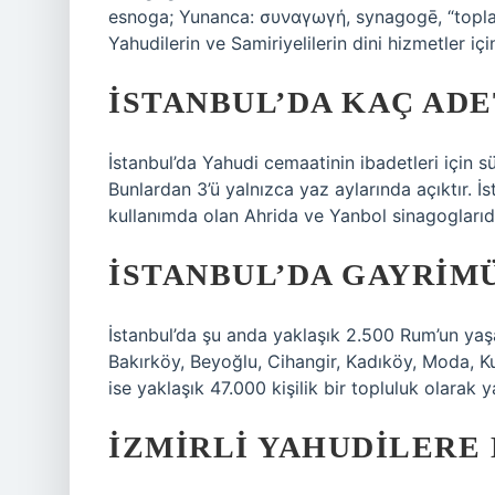
esnoga; Yunanca: συναγωγή, synagogē, “toplant
Yahudilerin ve Samiriyelilerin dini hizmetler için
İSTANBUL’DA KAÇ ADE
İstanbul’da Yahudi cemaatinin ibadetleri için 
Bunlardan 3’ü yalnızca yaz aylarında açıktır. İs
kullanımda olan Ahrida ve Yanbol sinagoglarıdı
İSTANBUL’DA GAYRIM
İstanbul’da şu anda yaklaşık 2.500 Rum’un yaşad
Bakırköy, Beyoğlu, Cihangir, Kadıköy, Moda, K
ise yaklaşık 47.000 kişilik bir topluluk olara
İZMIRLI YAHUDILERE 