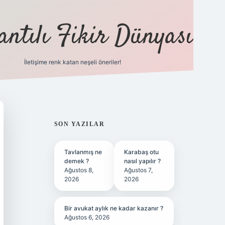
antılı Fikir Dünyası
İletişime renk katan neşeli öneriler!
ilbet yeni giriş adresi
SIDEBAR
SON YAZILAR
Tavlanmış ne
Karabaş otu
demek ?
nasıl yapılır ?
Ağustos 8,
Ağustos 7,
2026
2026
Bir avukat aylık ne kadar kazanır ?
Ağustos 6, 2026