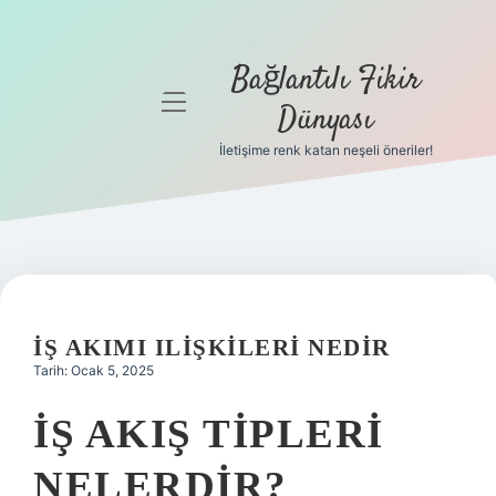
Bağlantılı Fikir
menüyü
Dünyası
aç
İletişime renk katan neşeli öneriler!
Anasayfa
Gizlilik
Politikası
Yasal Uyarı
İŞ AKIMI ILIŞKILERI NEDIR
Hakkımızda
Tarih: Ocak 5, 2025
İŞ AKIŞ TIPLERI
NELERDIR?