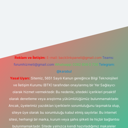
bet yeni giriş adresi
Reklam ve İletişim:
E-mail:
backlinkpaneli@gmail.com
Teams:
forumhizmeti@gmail.com
Whatsapp: 0262 606 0 726
Telegram:
@karabul
Yasal Uyarı:
Sitemiz, 5651 Sayılı Kanun gereğince Bilgi Teknolojileri
ve İletişim Kurumu (BTK) tarafından onaylanmış bir Yer Sağlayıcı
olarak hizmet vermektedir. Bu nedenle, sitedeki içerikleri proaktif
olarak denetleme veya araştırma yükümlülüğümüz bulunmamaktadır.
Ancak, üyelerimiz yazdıkları içeriklerin sorumluluğunu taşımakta olup,
siteye üye olarak bu sorumluluğu kabul etmiş sayılırlar. Bu internet
sitesi, herhangi bir marka, kurum veya şahıs şirketi ile hiçbir bağlantısı
bulunmamaktadır. Sitede yalnızca kendi hazırladığımız makaleler