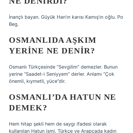
NE DENIRDI?
İnançlı bayan. Güyük Han’ın karısı Kamış’ın oğlu. Po
Beg.
OSMANLIDA AŞKIM
YERINE NE DENIR?
Osmanlı Türkçesinde “Sevgilim” demezler. Bunun
yerine “Saadet-i Seniyyem” derler. Anlamı “Çok
önemli, kıymetli, yüce”dir.
OSMANLI’DA HATUN NE
DEMEK?
Hem hitap şekli hem de saygı ifadesi olarak
kullanılan Hatun ismi, Türkçe ve Arapçada kadın