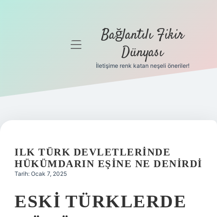
Bağlantılı Fikir
menüyü
Dünyası
aç
İletişime renk katan neşeli öneriler!
Anasayfa
Gizlilik
Politikası
Yasal Uyarı
ILK TÜRK DEVLETLERINDE
Hakkımızda
HÜKÜMDARIN EŞINE NE DENIRDI
Tarih: Ocak 7, 2025
ESKI TÜRKLERDE