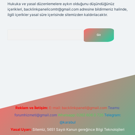
Hukuka ve yasal düzenlemelere aykırı olduğunu düşündüğünüz
içerikleri,
backlinkpanelicomtr@gmail.com
adresine bildirmeniz halinde,
ilgili içerikler yasal süre içerisinde sitemizden kaldırılacaktır.
Arama
et yeni giriş adresi
Reklam ve İletişim:
E-mail:
backlinkpaneli@gmail.com
Teams:
forumhizmeti@gmail.com
Whatsapp: 0262 606 0 726
Telegram:
@karabul
Yasal Uyarı:
Sitemiz, 5651 Sayılı Kanun gereğince Bilgi Teknolojileri