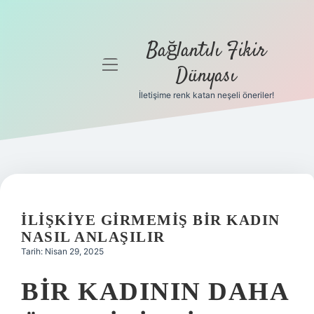
Bağlantılı Fikir
menüyü
Dünyası
aç
İletişime renk katan neşeli öneriler!
Anasayfa
Gizlilik
Politikası
Yasal Uyarı
İLIŞKIYE GIRMEMIŞ BIR KADIN
Hakkımızda
NASIL ANLAŞILIR
Tarih: Nisan 29, 2025
BIR KADININ DAHA