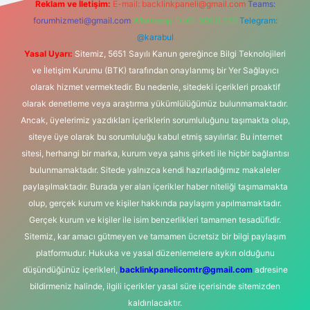
Reklam ve İletişim:
E-mail:
backlinkpaneli@gmail.com
Teams:
forumhizmeti@gmail.com
Whatsapp: 0262 606 0 726
Telegram:
@karabul
Yasal Uyarı:
Sitemiz, 5651 Sayılı Kanun gereğince Bilgi Teknolojileri
ve İletişim Kurumu (BTK) tarafından onaylanmış bir Yer Sağlayıcı
olarak hizmet vermektedir. Bu nedenle, sitedeki içerikleri proaktif
olarak denetleme veya araştırma yükümlülüğümüz bulunmamaktadır.
Ancak, üyelerimiz yazdıkları içeriklerin sorumluluğunu taşımakta olup,
siteye üye olarak bu sorumluluğu kabul etmiş sayılırlar. Bu internet
sitesi, herhangi bir marka, kurum veya şahıs şirketi ile hiçbir bağlantısı
bulunmamaktadır. Sitede yalnızca kendi hazırladığımız makaleler
paylaşılmaktadır. Burada yer alan içerikler haber niteliği taşımamakta
olup, gerçek kurum ve kişiler hakkında paylaşım yapılmamaktadır.
Gerçek kurum ve kişiler ile isim benzerlikleri tamamen tesadüfidir.
Sitemiz, kar amacı gütmeyen ve tamamen ücretsiz bir bilgi paylaşım
platformudur. Hukuka ve yasal düzenlemelere aykırı olduğunu
düşündüğünüz içerikleri,
backlinkpanelicomtr@gmail.com
adresine
bildirmeniz halinde, ilgili içerikler yasal süre içerisinde sitemizden
kaldırılacaktır.