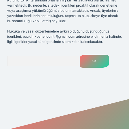
Kurumu (BTK) tarafından onaylanmış bir Yer Sağlayıcı olarak hizmet
vermektedir. Bu nedenle, sitedeki içerikleri proaktif olarak denetleme
veya araştırma yükümlülüğümüz bulunmamaktadır. Ancak, üyelerimiz
yazdıkları içeriklerin sorumluluğunu taşımakta olup, siteye üye olarak
bu sorumluluğu kabul etmiş sayılırlar.
Hukuka ve yasal düzenlemelere aykırı olduğunu düşündüğünüz
içerikleri,
backlinkpanelicomtr@gmail.com
adresine bildirmeniz halinde,
ilgili içerikler yasal süre içerisinde sitemizden kaldırılacaktır.
Arama
t yeni giriş adresi