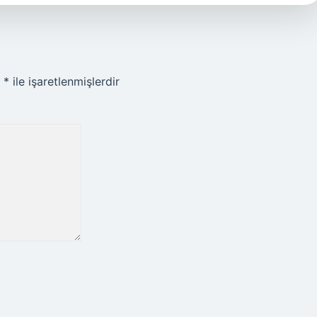
r
*
ile işaretlenmişlerdir