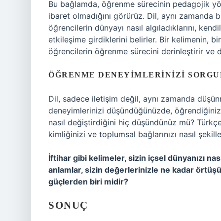
Bu bağlamda, öğrenme sürecinin pedagojik yön
ibaret olmadığını görürüz. Dil, aynı zamanda b
öğrencilerin dünyayı nasıl algıladıklarını, kendil
etkileşime girdiklerini belirler. Bir kelimenin, 
öğrencilerin öğrenme sürecini derinleştirir ve 
ÖĞRENME DENEYIMLERINIZI SORG
Dil, sadece iletişim değil, aynı zamanda düşü
deneyimlerinizi düşündüğünüzde, öğrendiğiniz k
nasıl değiştirdiğini hiç düşündünüz mü? Türkçed
kimliğinizi ve toplumsal bağlarınızı nasıl şekill
İftihar gibi kelimeler, sizin içsel dünyanızı n
anlamlar, sizin değerlerinizle ne kadar örtüş
güçlerden biri midir?
SONUÇ