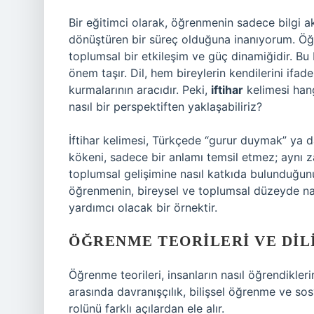
Bir eğitimci olarak, öğrenmenin sadece bilgi a
dönüştüren bir süreç olduğuna inanıyorum. Öğ
toplumsal bir etkileşim ve güç dinamiğidir. Bu
önem taşır. Dil, hem bireylerin kendilerini ifa
kurmalarının aracıdır. Peki,
iftihar
kelimesi han
nasıl bir perspektiften yaklaşabiliriz?
İftihar kelimesi, Türkçede “gurur duymak” ya 
kökeni, sadece bir anlamı temsil etmez; aynı z
toplumsal gelişimine nasıl katkıda bulunduğunu
öğrenmenin, bireysel ve toplumsal düzeyde nas
yardımcı olacak bir örnektir.
ÖĞRENME TEORILERI VE DIL
Öğrenme teorileri, insanların nasıl öğrendikleri
arasında davranışçılık, bilişsel öğrenme ve so
rolünü farklı açılardan ele alır.