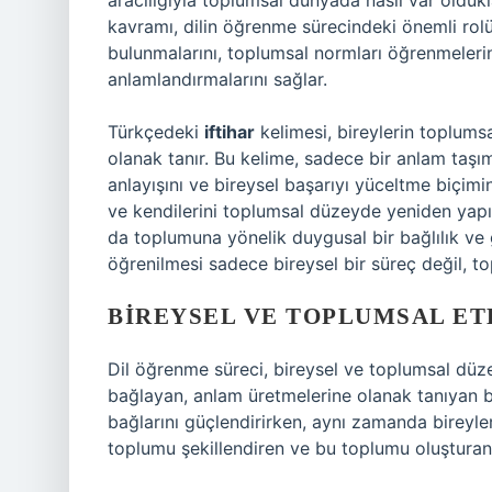
aracılığıyla toplumsal dünyada nasıl var oldukla
kavramı, dilin öğrenme sürecindeki önemli rolü
bulunmalarını, toplumsal normları öğrenmeleri
anlamlandırmalarını sağlar.
Türkçedeki
iftihar
kelimesi, bireylerin toplumsa
olanak tanır. Bu kelime, sadece bir anlam taşım
anlayışını ve bireysel başarıyı yüceltme biçimini
ve kendilerini toplumsal düzeyde yeniden yapılan
da toplumuna yönelik duygusal bir bağlılık ve
öğrenilmesi sadece bireysel bir süreç değil, top
BIREYSEL VE TOPLUMSAL ET
Dil öğrenme süreci, bireysel ve toplumsal düzeyd
bağlayan, anlam üretmelerine olanak tanıyan bi
bağlarını güçlendirirken, aynı zamanda bireyleri
toplumu şekillendiren ve bu toplumu oluşturan b