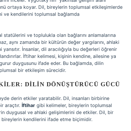
rını inceler. Vygotsky’nin “yakınsal gelişim alanı”
nü ortaya koyar. Dil, bireylerin toplumsal etkileşimlerde
ni ve kendilerini toplumsal bağlamda
l statülerini ve toplulukla olan bağlarını anlamalarına
az, aynı zamanda bir kültürün değer yargılarını, ahlaki
 yansıtır. İnsanlar, dil aracılığıyla bu değerleri öğrenir
dırırlar. İftihar kelimesi, kişinin kendine, ailesine ya
 gurur duygusunu ifade eder. Bu bağlamda, dilin
lumsal bir etkileşim sürecidir.
KILER: DILIN DÖNÜŞTÜRÜCÜ GÜCÜ
e derin etkiler yaratabilir. Dil, insanları birbirine
r araçtır.
İftihar
gibi kelimeler, bireylerin toplumsal
n duygusal ve ahlaki gelişimlerini de etkiler. Dil, bir
ireylerin kendilerini ifade etme biçimidir.