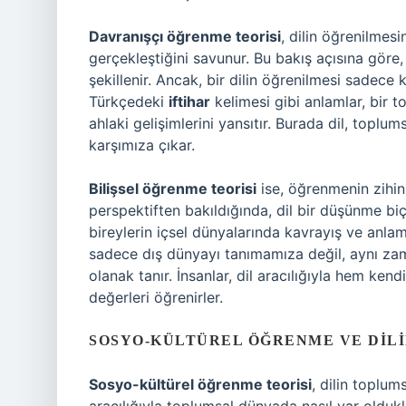
Davranışçı öğrenme teorisi
, dilin öğrenilmes
gerçekleştiğini savunur. Bu bakış açısına göre,
şekillenir. Ancak, bir dilin öğrenilmesi sadece 
Türkçedeki
iftihar
kelimesi gibi anlamlar, bir t
ahlaki gelişimlerini yansıtır. Burada dil, toplu
karşımıza çıkar.
Bilişsel öğrenme teorisi
ise, öğrenmenin zihins
perspektiften bakıldığında, dil bir düşünme biçim
bireylerin içsel dünyalarında kavrayış ve anlam
sadece dış dünyayı tanımamıza değil, aynı za
olanak tanır. İnsanlar, dil aracılığıyla hem ken
değerleri öğrenirler.
SOSYO-KÜLTÜREL ÖĞRENME VE DILI
Sosyo-kültürel öğrenme teorisi
, dilin toplum