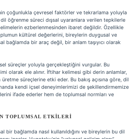
inin çoğunlukla çevresel faktörler ve tekrarlama yoluyla
 dil öğrenme süreci dışsal uyaranlara verilen tepkilerle
kelimelerin ezberlenmesinden ibaret değildir. Özellikle
oplumun kültürel değerlerini, bireylerin duygusal ve
msal bağlamda bir araç değil, bir anlam taşıyıcı olarak
el süreçler yoluyla gerçekleştiğini vurgular. Bu
i olarak ele alınır. İftihar kelimesi gibi derin anlamlar,
 üretme süreçlerine etki eder. Bu bakış açısına göre, dil
manda kendi içsel deneyimlerimizi de şekillendirmemize
dilerini ifade ederler hem de toplumsal normları ve
N TOPLUMSAL ETKILERI
sal bir bağlamda nasıl kullanıldığını ve bireylerin bu dil