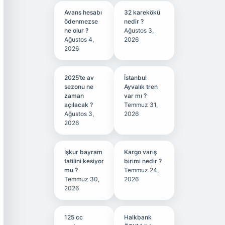
Avans hesabı
32 karekökü
ödenmezse
nedir ?
ne olur ?
Ağustos 3,
Ağustos 4,
2026
2026
2025’te av
İstanbul
sezonu ne
Ayvalık tren
zaman
var mı ?
açılacak ?
Temmuz 31,
Ağustos 3,
2026
2026
İşkur bayram
Kargo varış
tatilini kesiyor
birimi nedir ?
mu ?
Temmuz 24,
Temmuz 30,
2026
2026
125 cc
Halkbank