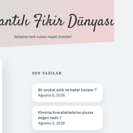
antılı Fikir Dünyası
İletişime renk katan neşeli öneriler!
ilbet yeni giriş adresi
SIDEBAR
SON YAZILAR
Bir avukat aylık ne kadar kazanır ?
Ağustos 6, 2026
Khvicha Kvaratskhelia’nın piyasa
değeri nedir ?
Ağustos 5, 2026