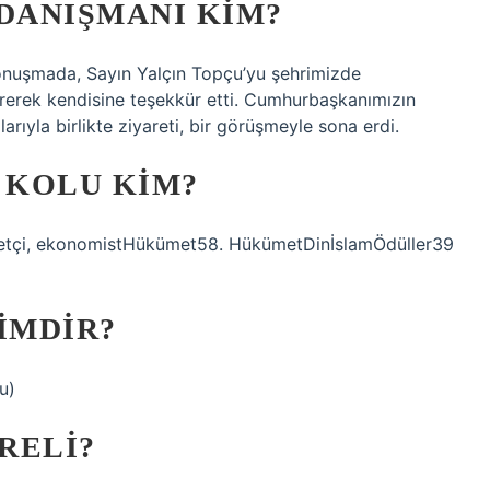
DANIŞMANI KIM?
konuşmada, Sayın Yalçın Topçu’yu şehrimizde
rerek kendisine teşekkür etti. Cumhurbaşkanımızın
rıyla birlikte ziyareti, bir görüşmeyle sona erdi.
 KOLU KIM?
setçi, ekonomistHükümet58. HükümetDinİslamÖdüller39
IMDIR?
u)
RELI?