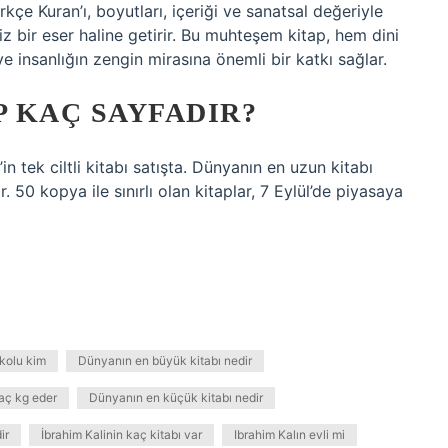
çe Kuran’ı, boyutları, içeriği ve sanatsal değeriyle
siz bir eser haline getirir. Bu muhteşem kitap, hem dini
 insanlığın zengin mirasına önemli bir katkı sağlar.
P KAÇ SAYFADIR?
n tek ciltli kitabı satışta. Dünyanın en uzun kitabı
 50 kopya ile sınırlı olan kitaplar, 7 Eylül’de piyasaya
kolu kim
Dünyanın en büyük kitabı nedir
kaç kg eder
Dünyanın en küçük kitabı nedir
ir
İbrahim Kalinin kaç kitabı var
Ibrahim Kalın evli mi