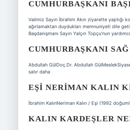
CUMHURBAŞKANI BAŞ
Valimiz Sayın İbrahim Akın ziyarette yaptığı 
ağırlamaktan duydukları memnuniyeti dile geti
Başdanışmanı Sayın Yalçın Topçu’nun yardımcıla
CUMHURBAŞKANI SAĞ
Abdullah GülDoç.Dr. Abdullah GülMeslekSiya
satır daha
EŞI NERIMAN KALIN K
İbrahim KalınNeriman Kalın / Eşi (1992 doğuml
KALIN KARDEŞLER NE