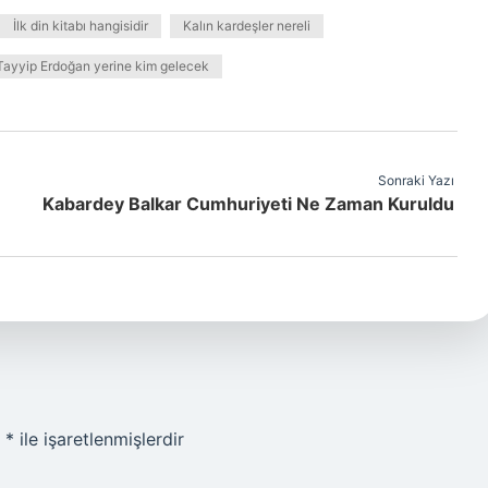
İlk din kitabı hangisidir
Kalın kardeşler nereli
ayyip Erdoğan yerine kim gelecek
Sonraki Yazı
Kabardey Balkar Cumhuriyeti Ne Zaman Kuruldu
r
*
ile işaretlenmişlerdir