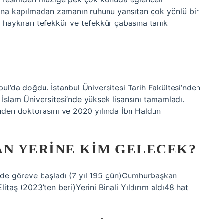
rına kapılmadan zamanın ruhunu yansıtan çok yönlü bir
ni haykıran tefekkür ve tefekkür çabasına tanık
l’da doğdu. İstanbul Üniversitesi Tarih Fakültesi’nden
İslam Üniversitesi’nde yüksek lisansını tamamladı.
nden doktorasını ve 2020 yılında İbn Haldun
AN YERINE KIM GELECEK?
de göreve başladı (7 yıl 195 gün)Cumhurbaşkan
itaş (2023’ten beri)Yerini Binali Yıldırım aldı48 hat