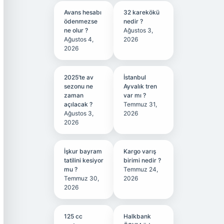
Avans hesabı
32 karekökü
ödenmezse
nedir ?
ne olur ?
Ağustos 3,
Ağustos 4,
2026
2026
2025’te av
İstanbul
sezonu ne
Ayvalık tren
zaman
var mı ?
açılacak ?
Temmuz 31,
Ağustos 3,
2026
2026
İşkur bayram
Kargo varış
tatilini kesiyor
birimi nedir ?
mu ?
Temmuz 24,
Temmuz 30,
2026
2026
125 cc
Halkbank