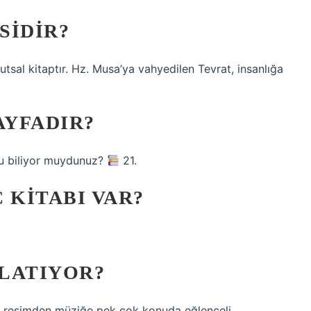
SIDIR?
tsal kitaptır. Hz. Musa’ya vahyedilen Tevrat, insanlığa
AYFADIR?
nu biliyor muydunuz?
21.
 KITABI VAR?
LATIYOR?
, resimden müziğe pek çok konuda eğlenceli