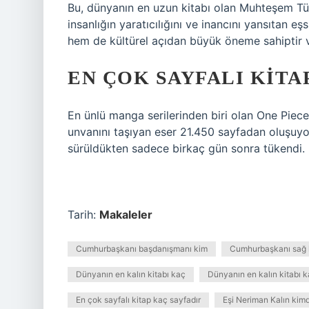
Bu, dünyanın en uzun kitabı olan Muhteşem Türk
insanlığın yaratıcılığını ve inancını yansıtan eş
hem de kültürel açıdan büyük öneme sahiptir ve
EN ÇOK SAYFALI KITA
En ünlü manga serilerinden biri olan One Piece’i
unvanını taşıyan eser 21.450 sayfadan oluşuyor.
sürüldükten sadece birkaç gün sonra tükendi.
Tarih:
Makaleler
Cumhurbaşkanı başdanışmanı kim
Cumhurbaşkanı sağ 
Dünyanın en kalın kitabı kaç
Dünyanın en kalın kitabı 
En çok sayfalı kitap kaç sayfadır
Eşi Neriman Kalın kimd