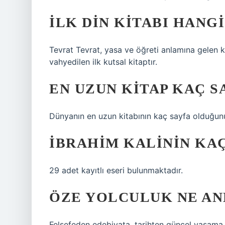
İLK DIN KITABI HANGI
Tevrat Tevrat, yasa ve öğreti anlamına gelen ku
vahyedilen ilk kutsal kitaptır.
EN UZUN KITAP KAÇ S
Dünyanın en uzun kitabının kaç sayfa olduğu
İBRAHIM KALININ KAÇ
29 adet kayıtlı eseri bulunmaktadır.
ÖZE YOLCULUK NE AN
Felsefeden edebiyata, tarihten güncel yaşama