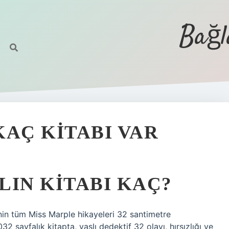
Bağl
KAÇ KITABI VAR
LIN KITABI KAÇ?
n tüm Miss Marple hikayeleri 32 santimetre
32 sayfalık kitapta, yaşlı dedektif 32 olayı, hırsızlığı ve