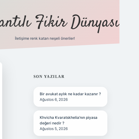
antılı Fikir Dünyası
İletişime renk katan neşeli öneriler!
ilbet yeni giriş adresi
SIDEBAR
SON YAZILAR
Bir avukat aylık ne kadar kazanır ?
Ağustos 6, 2026
Khvicha Kvaratskhelia’nın piyasa
değeri nedir ?
Ağustos 5, 2026