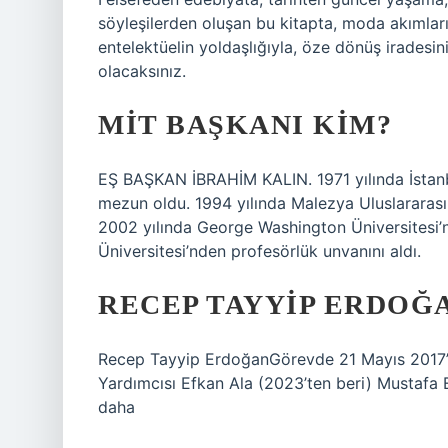
söyleşilerden oluşan bu kitapta, moda akımla
entelektüelin yoldaşlığıyla, öze dönüş iradesi
olacaksınız.
MIT BAŞKANI KIM?
EŞ BAŞKAN İBRAHİM KALIN. 1971 yılında İstanbu
mezun oldu. 1994 yılında Malezya Uluslararası 
2002 yılında George Washington Üniversitesi’
Üniversitesi’nden profesörlük unvanını aldı.
RECEP TAYYIP ERDOĞ
Recep Tayyip ErdoğanGörevde 21 Mayıs 2017’
Yardımcısı Efkan Ala (2023’ten beri) Mustafa El
daha