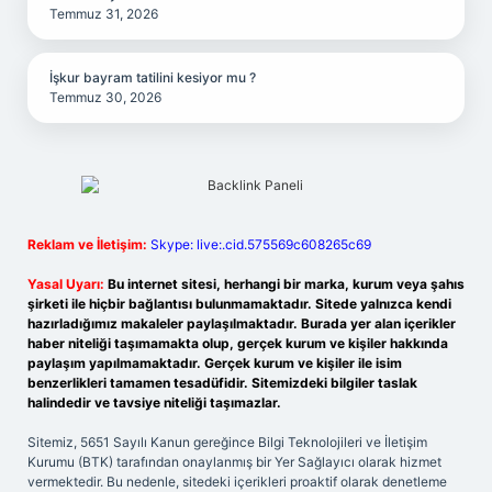
Temmuz 31, 2026
İşkur bayram tatilini kesiyor mu ?
Temmuz 30, 2026
Reklam ve İletişim:
Skype: live:.cid.575569c608265c69
Yasal Uyarı:
Bu internet sitesi, herhangi bir marka, kurum veya şahıs
şirketi ile hiçbir bağlantısı bulunmamaktadır. Sitede yalnızca kendi
hazırladığımız makaleler paylaşılmaktadır. Burada yer alan içerikler
haber niteliği taşımamakta olup, gerçek kurum ve kişiler hakkında
paylaşım yapılmamaktadır. Gerçek kurum ve kişiler ile isim
benzerlikleri tamamen tesadüfidir. Sitemizdeki bilgiler taslak
halindedir ve tavsiye niteliği taşımazlar.
Sitemiz, 5651 Sayılı Kanun gereğince Bilgi Teknolojileri ve İletişim
Kurumu (BTK) tarafından onaylanmış bir Yer Sağlayıcı olarak hizmet
vermektedir. Bu nedenle, sitedeki içerikleri proaktif olarak denetleme