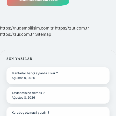
https://nudembilisim.com.tr
https://zut.com.tr
https://zur.com.tr
Sitemap
SIDEBAR
SON YAZILAR
Mantarlar hangi aylarda çıkar ?
Ağustos 9, 2026
Tavlanmış ne demek ?
Ağustos 8, 2026
Karabaş otu nasıl yapılır ?