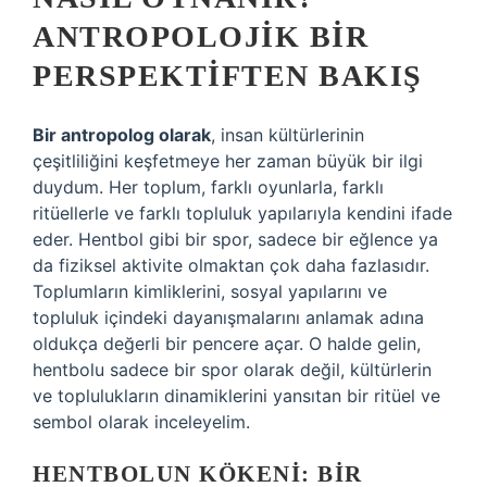
ANTROPOLOJIK BIR
PERSPEKTIFTEN BAKIŞ
Bir antropolog olarak
, insan kültürlerinin
çeşitliliğini keşfetmeye her zaman büyük bir ilgi
duydum. Her toplum, farklı oyunlarla, farklı
ritüellerle ve farklı topluluk yapılarıyla kendini ifade
eder. Hentbol gibi bir spor, sadece bir eğlence ya
da fiziksel aktivite olmaktan çok daha fazlasıdır.
Toplumların kimliklerini, sosyal yapılarını ve
topluluk içindeki dayanışmalarını anlamak adına
oldukça değerli bir pencere açar. O halde gelin,
hentbolu sadece bir spor olarak değil, kültürlerin
ve toplulukların dinamiklerini yansıtan bir ritüel ve
sembol olarak inceleyelim.
HENTBOLUN KÖKENI: BIR