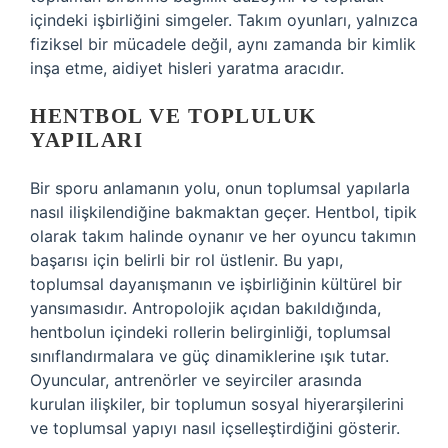
içindeki işbirliğini simgeler. Takım oyunları, yalnızca
fiziksel bir mücadele değil, aynı zamanda bir kimlik
inşa etme, aidiyet hisleri yaratma aracıdır.
HENTBOL VE TOPLULUK
YAPILARI
Bir sporu anlamanın yolu, onun toplumsal yapılarla
nasıl ilişkilendiğine bakmaktan geçer. Hentbol, tipik
olarak takım halinde oynanır ve her oyuncu takımın
başarısı için belirli bir rol üstlenir. Bu yapı,
toplumsal dayanışmanın ve işbirliğinin kültürel bir
yansımasıdır. Antropolojik açıdan bakıldığında,
hentbolun içindeki rollerin belirginliği, toplumsal
sınıflandırmalara ve güç dinamiklerine ışık tutar.
Oyuncular, antrenörler ve seyirciler arasında
kurulan ilişkiler, bir toplumun sosyal hiyerarşilerini
ve toplumsal yapıyı nasıl içselleştirdiğini gösterir.