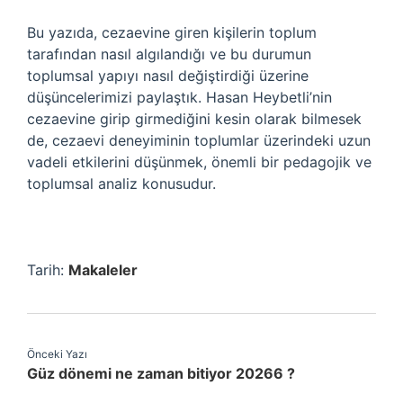
Bu yazıda, cezaevine giren kişilerin toplum
tarafından nasıl algılandığı ve bu durumun
toplumsal yapıyı nasıl değiştirdiği üzerine
düşüncelerimizi paylaştık. Hasan Heybetli’nin
cezaevine girip girmediğini kesin olarak bilmesek
de, cezaevi deneyiminin toplumlar üzerindeki uzun
vadeli etkilerini düşünmek, önemli bir pedagojik ve
toplumsal analiz konusudur.
Tarih:
Makaleler
Önceki Yazı
Güz dönemi ne zaman bitiyor 20266 ?