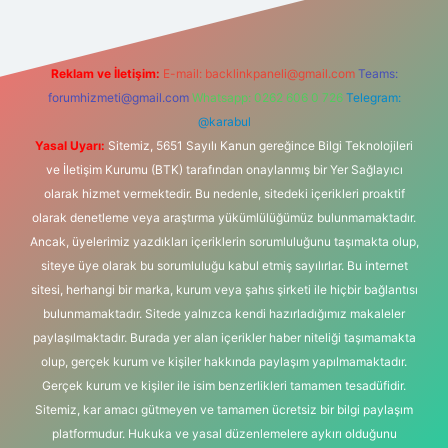
Reklam ve İletişim:
E-mail:
backlinkpaneli@gmail.com
Teams:
forumhizmeti@gmail.com
Whatsapp: 0262 606 0 726
Telegram:
@karabul
Yasal Uyarı:
Sitemiz, 5651 Sayılı Kanun gereğince Bilgi Teknolojileri
ve İletişim Kurumu (BTK) tarafından onaylanmış bir Yer Sağlayıcı
olarak hizmet vermektedir. Bu nedenle, sitedeki içerikleri proaktif
olarak denetleme veya araştırma yükümlülüğümüz bulunmamaktadır.
Ancak, üyelerimiz yazdıkları içeriklerin sorumluluğunu taşımakta olup,
siteye üye olarak bu sorumluluğu kabul etmiş sayılırlar. Bu internet
sitesi, herhangi bir marka, kurum veya şahıs şirketi ile hiçbir bağlantısı
bulunmamaktadır. Sitede yalnızca kendi hazırladığımız makaleler
paylaşılmaktadır. Burada yer alan içerikler haber niteliği taşımamakta
olup, gerçek kurum ve kişiler hakkında paylaşım yapılmamaktadır.
Gerçek kurum ve kişiler ile isim benzerlikleri tamamen tesadüfidir.
Sitemiz, kar amacı gütmeyen ve tamamen ücretsiz bir bilgi paylaşım
platformudur. Hukuka ve yasal düzenlemelere aykırı olduğunu