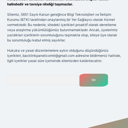
halindedir ve tavsiye niteliği taşımazlar.
Sitemiz, 5651 Sayılı Kanun gereğince Bilgi Teknolojileri ve İletişim
Kurumu (BTK) tarafından onaylanmış bir Yer Sağlayıcı olarak hizmet
vermektedir. Bu nedenle, sitedeki içerikleri proaktif olarak denetleme
veya araştırma yükümlülüğümüz bulunmamaktadır. Ancak, üyelerimiz
yazdıkları içeriklerin sorumluluğunu taşımakta olup, siteye üye olarak
bu sorumluluğu kabul etmiş sayılırlar.
Hukuka ve yasal düzenlemelere aykırı olduğunu düşündüğünüz
içerikleri,
backlinkpanelicomtr@gmail.com
adresine bildirmeniz halinde,
ilgili içerikler yasal süre içerisinde sitemizden kaldırılacaktır.
Arama
ilbet yeni giriş adresi