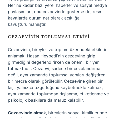
Her ne kadar bazı yerel haberler ve sosyal medya
paylaşımları, onu cezaevinde gösterse de, resmi
kayıtlarda durum net olarak açıklığa
kavuşturulmamıştır.
CEZAEVININ TOPLUMSAL ETKISI
Cezaevinin, bireyler ve toplum üzerindeki etkilerini
anlamak, Hasan Heybetli’nin cezaevine girip
girmediğini değerlendirirken de önemli bir yer
tutmaktadır. Cezaevi, sadece bir cezalandırma
değil, aynı zamanda toplumsal yapıları değiştiren
bir mecra olarak görülebilir. Cezaevine giren bir
kişi, yalnızca özgürlüğünü kaybetmekle kalmaz,
aynı zamanda toplumdan dışlanma, etiketlenme ve
psikolojik baskılara da maruz kalabilir.
Cezaevinde olmak
, bireylerin sosyal kimliklerinde