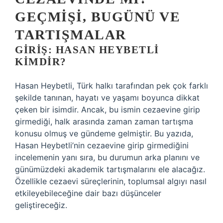
GEÇMIŞI, BUGÜNÜ VE
TARTIŞMALAR
GIRIŞ: HASAN HEYBETLI
KIMDIR?
Hasan Heybetli, Türk halkı tarafından pek çok farklı
şekilde tanınan, hayatı ve yaşamı boyunca dikkat
çeken bir isimdir. Ancak, bu ismin cezaevine girip
girmediği, halk arasında zaman zaman tartışma
konusu olmuş ve gündeme gelmiştir. Bu yazıda,
Hasan Heybetli’nin cezaevine girip girmediğini
incelemenin yanı sıra, bu durumun arka planını ve
günümüzdeki akademik tartışmalarını ele alacağız.
Özellikle cezaevi süreçlerinin, toplumsal algıyı nasıl
etkileyebileceğine dair bazı düşünceler
geliştireceğiz.