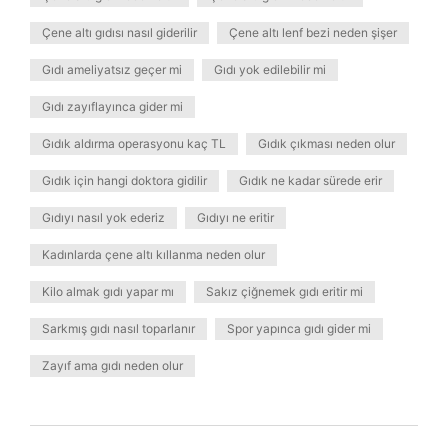
Çene altı gıdısı nasıl giderilir
Çene altı lenf bezi neden şişer
Gıdı ameliyatsız geçer mi
Gıdı yok edilebilir mi
Gıdı zayıflayınca gider mi
Gıdık aldırma operasyonu kaç TL
Gıdık çıkması neden olur
Gıdık için hangi doktora gidilir
Gıdık ne kadar sürede erir
Gıdıyı nasıl yok ederiz
Gıdıyı ne eritir
Kadınlarda çene altı kıllanma neden olur
Kilo almak gıdı yapar mı
Sakız çiğnemek gıdı eritir mi
Sarkmış gıdı nasıl toparlanır
Spor yapınca gıdı gider mi
Zayıf ama gıdı neden olur