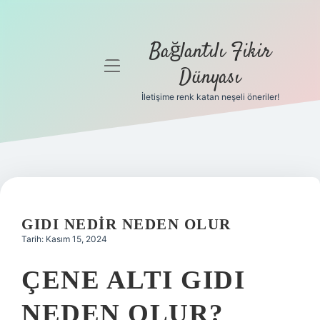
Bağlantılı Fikir
menüyü
Dünyası
aç
İletişime renk katan neşeli öneriler!
Anasayfa
Gizlilik
Politikası
Yasal Uyarı
GIDI NEDIR NEDEN OLUR
Hakkımızda
Tarih: Kasım 15, 2024
ÇENE ALTI GIDI
NEDEN OLUR?