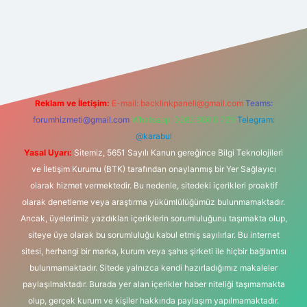
t yeni giriş adresi
Reklam ve İletişim:
E-mail:
backlinkpaneli@gmail.com
Teams:
forumhizmeti@gmail.com
Whatsapp: 0262 606 0 726
Telegram:
@karabul
Yasal Uyarı:
Sitemiz, 5651 Sayılı Kanun gereğince Bilgi Teknolojileri
ve İletişim Kurumu (BTK) tarafından onaylanmış bir Yer Sağlayıcı
olarak hizmet vermektedir. Bu nedenle, sitedeki içerikleri proaktif
olarak denetleme veya araştırma yükümlülüğümüz bulunmamaktadır.
Ancak, üyelerimiz yazdıkları içeriklerin sorumluluğunu taşımakta olup,
siteye üye olarak bu sorumluluğu kabul etmiş sayılırlar. Bu internet
sitesi, herhangi bir marka, kurum veya şahıs şirketi ile hiçbir bağlantısı
bulunmamaktadır. Sitede yalnızca kendi hazırladığımız makaleler
paylaşılmaktadır. Burada yer alan içerikler haber niteliği taşımamakta
olup, gerçek kurum ve kişiler hakkında paylaşım yapılmamaktadır.