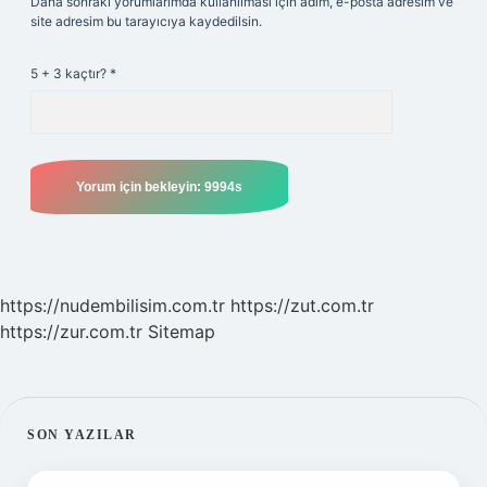
Daha sonraki yorumlarımda kullanılması için adım, e-posta adresim ve
site adresim bu tarayıcıya kaydedilsin.
5 + 3 kaçtır?
*
https://nudembilisim.com.tr
https://zut.com.tr
https://zur.com.tr
Sitemap
SIDEBAR
SON YAZILAR